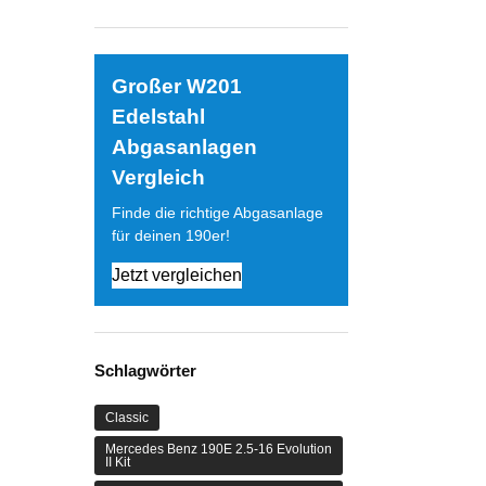
Großer W201
Edelstahl
Abgasanlagen
Vergleich
Finde die richtige Abgasanlage
für deinen 190er!
Jetzt vergleichen
Schlagwörter
Classic
Mercedes Benz 190E 2.5-16 Evolution
II Kit