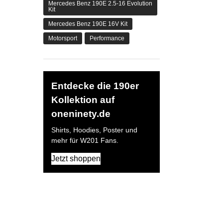
Mercedes Benz 190E 2.5-16 Evolution
Kit
Mercedes Benz 190E 16V Kit
Motorsport
Performance
Entdecke die 190er
Kollektion auf
oneninety.de
Shirts, Hoodies, Poster und
mehr für W201 Fans.
Jetzt shoppen