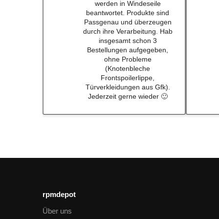
Qualität immerwieder gerne
bei euch #w201Commumity
rpmdepot
Über uns