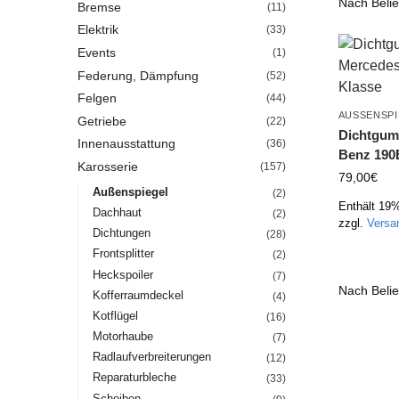
Bremse
(11)
Elektrik
(33)
Events
(1)
Federung, Dämpfung
(52)
Felgen
(44)
AUSSENSPI
Getriebe
(22)
Dichtgum
Innenausstattung
(36)
Benz 190
Karosserie
(157)
79,00
€
Außenspiegel
(2)
Enthält 19
Dachhaut
(2)
zzgl.
Versa
Dichtungen
(28)
Frontsplitter
(2)
Heckspoiler
(7)
Kofferraumdeckel
(4)
Kotflügel
(16)
Motorhaube
(7)
Radlaufverbreiterungen
(12)
Reparaturbleche
(33)
Scheiben