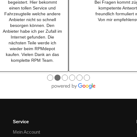
empfehlen. Habe einen
für einen sehr guten
Schalthebel für einen w201
bestellt und war nach
16v besteht. Lieferung schnell
mal 24h da. Sogar au
und Konversation top.
waren dabei ... habe i
Qualität der Teile ist wirklich
lange nicht mehr erl
top!!!
Also top , gerne wi
Empfehe ich sehr gerne
weiter.
Ich werde bei zukünftigen
Projekten hier als erstes
schauen. Mega Auswahl!
Immer gerne wieder:-)
●
●
●
●
●
●
Service
Mein Account