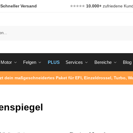

Schneller Versand
⭐️⭐️⭐️⭐️⭐️
10.000+
zufriedene Kun
Motor
Felgen
PLUS
Services
Bereiche
Blog
tzt dein maßgeschneidertes Paket für EFI, Einzeldrossel, Turbo, 
enspiegel