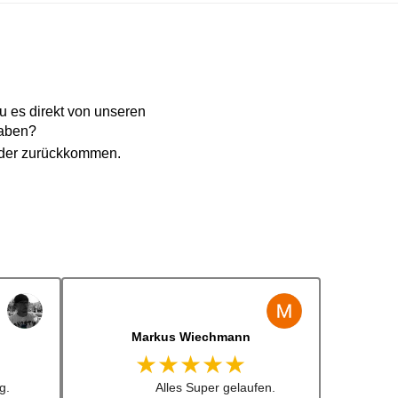
 es direkt von unseren
haben?
eder zurückkommen.
Jens Albert
★★★★★
 lenkrad
Super Service, schnelle