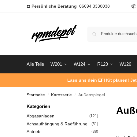
☎️
Persönliche Beratung
06694 3330038

Alle Teile
W201
W124
R129
W126
Lass uns dein EFI Kit planen! Je
Startseite
Karosserie
Außenspiegel
/
/
Kategorien
Auß
Abgasanlagen
(121)
Achsaufhängung & Radführung
(51)
Antrieb
(38)