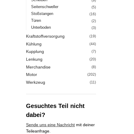
(9)
Seitenschweller
(5)
Stoßstangen
(16)
Türen
(2)
Unterboden
(3)
Kraftstoffversorgung
(19)
Kühlung
(44)
Kupplung
(7)
Lenkung
(20)
Merchandise
(8)
Motor
(202)
Werkzeug
(11)
Gesuchtes Teil nicht
dabei?
Sende uns eine Nachricht
mit deiner
Teileanfrage.