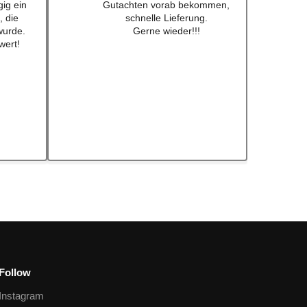
 Preis
Bearbeiten und Lieferung !
 nicht
Immer wieder gerne !!!
fkleber
ch schon
ebt .
eder!
Follow
Instagram