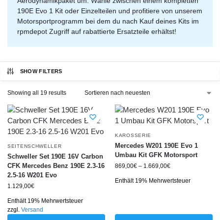
Aerodynamikpaket um. Wähle zwischen einem kompletten
190E Evo 1 Kit oder Einzelteilen und profitiere von unserem
Motorsportprogramm bei dem du nach Kauf deines Kits im
rpmdepot Zugriff auf rabattierte Ersatzteile erhältst!
SHOW FILTERS
Showing all 19 results
KAROSSERIE
Mercedes W201 190E Evo 1
SEITENSCHWELLER
Umbau Kit GFK Motorsport
Schweller Set 190E 16V Carbon
CFK Mercedes Benz 190E 2.3-16
869,00
€
–
1.669,00
€
2.5-16 W201 Evo
Enthält 19% Mehrwertsteuer
1.129,00
€
Enthält 19% Mehrwertsteuer
zzgl.
Versand