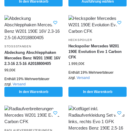
In den Warenkorb
Ausführung wählen
HECKSPOILER
Heckspoiler Mercedes W201
STOSSSTANGEN
190E Evolution Evo 1 Carbon
Abdeckung Abschlepphaken
CFK
Mercedes Benz W201 190E 16V
2.3-16 2.5-16 A2018800405
1.999,00
€
99,00
€
Enthält 19% Mehrwertsteuer
zzgl.
Versand
Enthält 19% Mehrwertsteuer
zzgl.
Versand
In den Warenkorb
In den Warenkorb
RADLAUFVERBREITERUNGEN