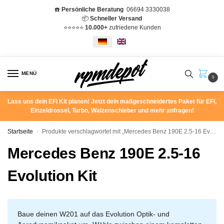
☎️
Persönliche Beratung
06694 3330038
📦
Schneller Versand
⭐️⭐️⭐️⭐️⭐️
10.000+
zufriedene Kunden
MENÜ
0
Lass uns dein EFI Kit planen! Jetzt dein maßgeschneidertes Paket für EFI,
Einzeldrossel, Turbo, Walzenschieber und mehr anfragen!
Startseite
Produkte verschlagwortet mit „Mercedes Benz 190E 2.5-16 Evolution Kit“
/
Mercedes Benz 190E 2.5-16
Evolution Kit
Baue deinen W201 auf das Evolution Optik- und