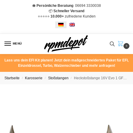
☎️
Persönliche Beratung
06694 3330038
📦
Schneller Versand
⭐️⭐️⭐️⭐️⭐️
10.000+
zufriedene Kunden
MENÜ
0
Lass uns dein EFI Kit planen! Jetzt dein maßgeschneidertes Paket für EFI,
Einzeldrossel, Turbo, Walzenschieber und mehr anfragen!
Startseite
Karosserie
Stoßstangen
Heckstoßstange 16V Evo 1 GFK Mercedes Benz 190E 2.3-16 2.5-16 Evolution W201
/
/
/