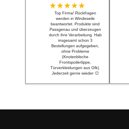
★★★★★
Schneller Versandt, Top
Qualität immerwieder gerne
bei euch #w201Commumity