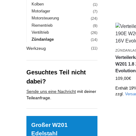
Kolben
(1)
Motorlager
(7)
Motorsteuerung
(24)
Riementrieb
(9)
Ventiltrieb
(26)
Zündanlage
(14)
Werkzeug
(11)
ZÜNDANLA
Verteiler
W201 1.8 2
Evolutio
Gesuchtes Teil nicht
109,00
€
dabei?
Enthält 19
Sende uns eine Nachricht
mit deiner
zzgl.
Versa
Teileanfrage.
Großer W201
Edelstahl