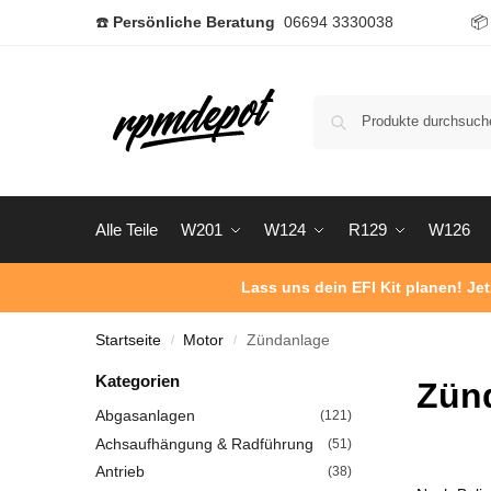
☎️
Persönliche Beratung
06694 3330038

Alle Teile
W201
W124
R129
W126
Lass uns dein EFI Kit planen! Je
Startseite
Motor
Zündanlage
/
/
Kategorien
Zün
Abgasanlagen
(121)
Achsaufhängung & Radführung
(51)
Antrieb
(38)