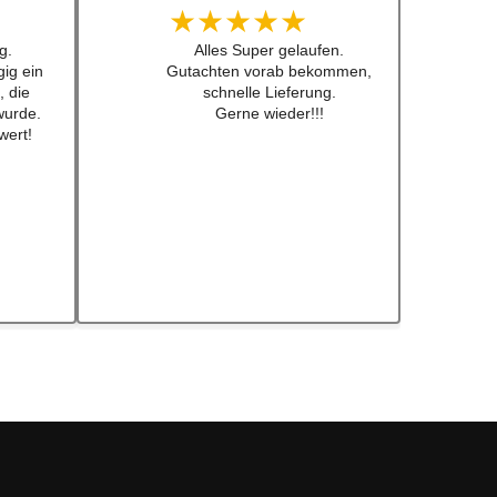
★★★★★
 lenkrad
Super Service, schnelle
 Preis
Bearbeiten und Lieferung !
 nicht
Immer wieder gerne !!!
fkleber
ch schon
ebt .
eder!