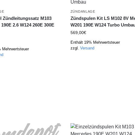
GE
ZÜNDANLAGE
l Zündleitungssatz M103
Zündspulen Kit LS M102 8V M
 190E 2.6 W124 260E 300E
W201 190E W124 Turbo Umba
569,00
€
Enthält 19% Mehrwertsteuer
zzgl.
Versand
% Mehrwertsteuer
nd