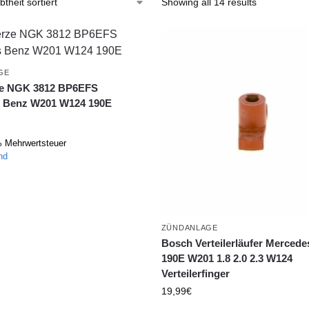
Showing all 14 results
GE
e NGK 3812 BP6EFS
 Benz W201 W124 190E
% Mehrwertsteuer
nd
ZÜNDANLAGE
Bosch Verteilerläufer Merced
190E W201 1.8 2.0 2.3 W124
Verteilerfinger
19,99
€