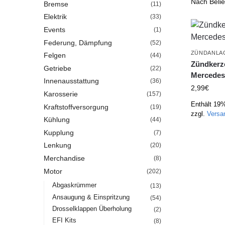
Bremse
(11)
Elektrik
(33)
Events
(1)
Federung, Dämpfung
(52)
ZÜNDANLA
Felgen
(44)
Zündkerz
Getriebe
(22)
Mercedes
Innenausstattung
(36)
2,99
€
Karosserie
(157)
Enthält 19
Kraftstoffversorgung
(19)
zzgl.
Versa
Kühlung
(44)
Kupplung
(7)
Lenkung
(20)
Merchandise
(8)
Motor
(202)
Abgaskrümmer
(13)
Ansaugung & Einspritzung
(54)
Drosselklappen Überholung
(2)
EFI Kits
(8)