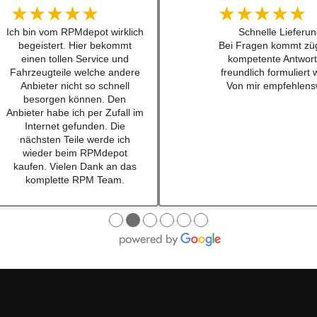
★★★★★
★★★★★
Kann man zu 100%
Hatte das luisi mirage
empfehlen. Habe einen
für einen sehr guten
Schalthebel für einen w201
bestellt und war nach
16v besteht. Lieferung schnell
mal 24h da. Sogar au
und Konversation top.
waren dabei ... habe i
Qualität der Teile ist wirklich
lange nicht mehr erl
top!!!
Also top , gerne wi
Empfehe ich sehr gerne
weiter.
Ich werde bei zukünftigen
Projekten hier als erstes
schauen. Mega Auswahl!
Immer gerne wieder:-)
●
●
●
●
●
●