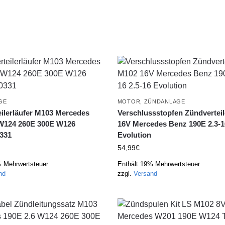
GE
MOTOR
,
ZÜNDANLAGE
ilerläufer M103 Mercedes
Verschlussstopfen Zündvertei
 W124 260E 300E W126
16V Mercedes Benz 190E 2.3-1
331
Evolution
54,99
€
% Mehrwertsteuer
Enthält 19% Mehrwertsteuer
nd
zzgl.
Versand