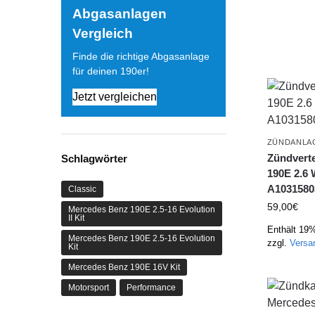
Abgasanlagen
Vergleich
Finde die richtige Abgasanlage
für deinen 190er!
Jetzt vergleichen
ZÜNDANLA
Zündverte
Schlagwörter
190E 2.6
A1031580
Classic
59,00
€
Mercedes Benz 190E 2.5-16 Evolution
II Kit
Enthält 19
Mercedes Benz 190E 2.5-16 Evolution
zzgl.
Versa
Kit
Mercedes Benz 190E 16V Kit
Motorsport
Performance