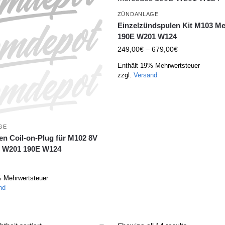
ZÜNDANLAGE
Einzelzündspulen Kit M103 M
190E W201 W124
249,00
€
–
679,00
€
Enthält 19% Mehrwertsteuer
zzgl.
Versand
GE
n Coil-on-Plug für M102 8V
 W201 190E W124
% Mehrwertsteuer
nd