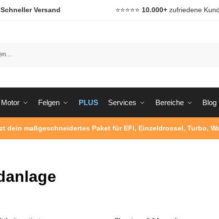

Schneller Versand
⭐️⭐️⭐️⭐️⭐️
10.000+
zufriedene Kun
Motor
Felgen
PLUS
Services
Bereiche
Blog
tzt dein maßgeschneidertes Paket für EFI, Einzeldrossel, Turbo, 
danlage