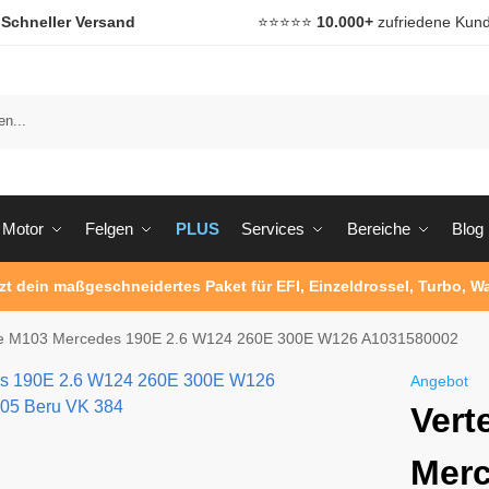

Schneller Versand
⭐️⭐️⭐️⭐️⭐️
10.000+
zufriedene Kun
Motor
Felgen
PLUS
Services
Bereiche
Blog
tzt dein maßgeschneidertes Paket für EFI, Einzeldrossel, Turbo, 
ppe M103 Mercedes 190E 2.6 W124 260E 300E W126 A1031580002
Angebot
Vert
Merc