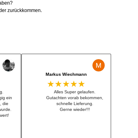
haben?
eder zurückkommen.
Jens Albert
★★★★★
 lenkrad
Super Service, schnelle
 Preis
Bearbeiten und Lieferung !
 nicht
Immer wieder gerne !!!
fkleber
ch schon
ebt .
eder!