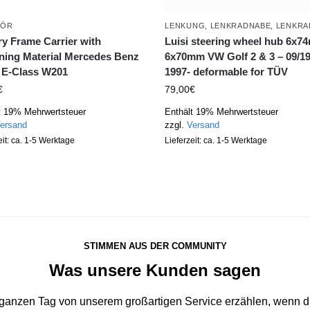
HÖR
LENKUNG
,
LENKRADNABE
,
LENKRA
ry Frame Carrier with
Luisi steering wheel hub 6x
ning Material Mercedes Benz
6x70mm VW Golf 2 & 3 – 09/19
 E-Class W201
1997- deformable for TÜV
€
79,00
€
t 19% Mehrwertsteuer
Enthält 19% Mehrwertsteuer
ersand
zzgl.
Versand
eit: ca. 1-5 Werktage
Lieferzeit: ca. 1-5 Werktage
STIMMEN AUS DER COMMUNITY
Was unsere Kunden sagen
 ganzen Tag von unserem großartigen Service erzählen, wenn du