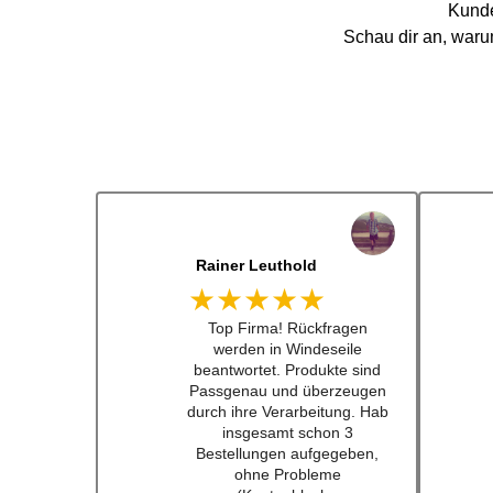
Kunde
Schau dir an, war
Dennis Lorenz (Inch)
★★★★★
Schneller Versandt, Top
Qualität immerwieder gerne
bei euch #w201Commumity