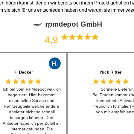
n hören kannst, denen wir bereits bei ihrem Projekt geholfen 
um sie sich für uns entschieden haben und warum sie immer wi
rpmdepot GmbH
4,9
J. B
jonas bitter
★★★★★
★★★★★
Kann man zu 100%
Hatte das luisi mirage
empfehlen. Habe einen
für einen sehr guten
Schalthebel für einen w201
bestellt und war nach
16v besteht. Lieferung schnell
mal 24h da. Sogar au
und Konversation top.
waren dabei ... habe i
Qualität der Teile ist wirklich
lange nicht mehr erl
top!!!
Also top , gerne wi
Empfehe ich sehr gerne