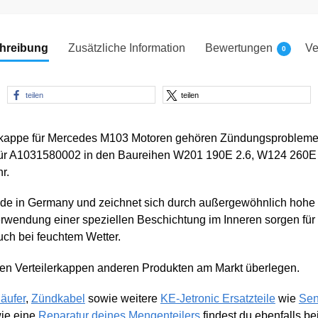
hreibung
Zusätzliche Information
Bewertungen
Ve
0
teilen
teilen
erkappe für Mercedes M103 Motoren gehören Zündungsprobleme
z für A1031580002 in den Baureihen W201 190E 2.6, W124 26
r.
ade in Germany und zeichnet sich durch außergewöhnlich hohe Q
rwendung einer speziellen Beschichtung im Inneren sorgen für
uch bei feuchtem Wetter.
nen Verteilerkappen anderen Produkten am Markt überlegen.
läufer
,
Zündkabel
sowie weitere
KE-Jetronic Ersatzteile
wie
Sen
ie eine
Reparatur deines Mengenteilers
findest du ebenfalls be