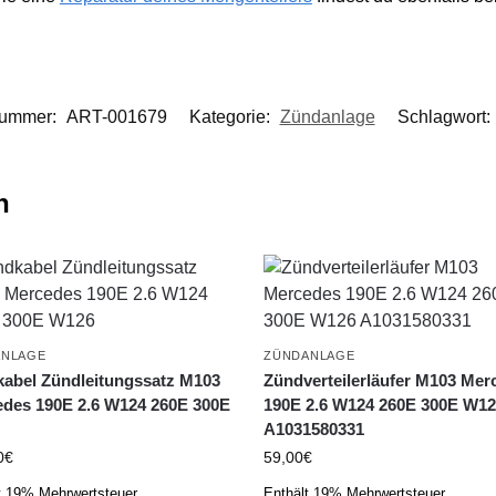
nummer:
ART-001679
Kategorie:
Zündanlage
Schlagwort:
n
ANLAGE
ZÜNDANLAGE
abel Zündleitungssatz M103
Zündverteilerläufer M103 Mer
des 190E 2.6 W124 260E 300E
190E 2.6 W124 260E 300E W1
A1031580331
0
€
59,00
€
t 19% Mehrwertsteuer
Enthält 19% Mehrwertsteuer