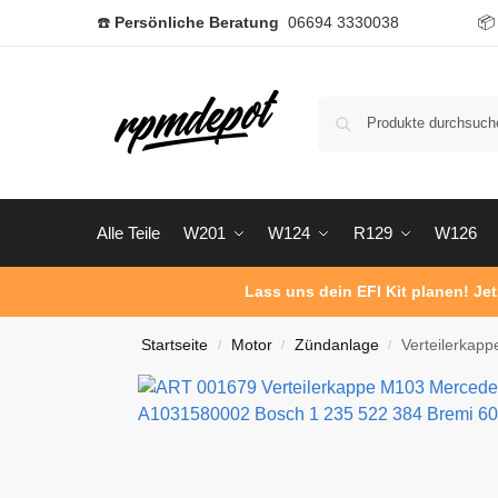
☎️
Persönliche Beratung
06694 3330038

Alle Teile
W201
W124
R129
W126
Lass uns dein EFI Kit planen! Je
Startseite
Motor
Zündanlage
Verteilerka
/
/
/