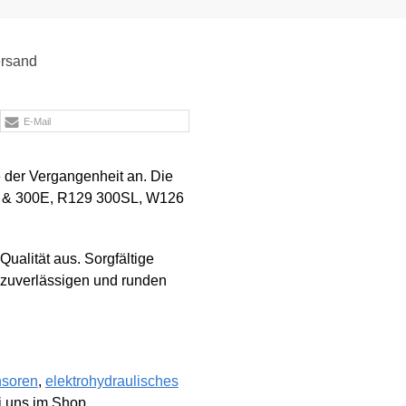
rsand
E-Mail
 der Vergangenheit an. Die
0E & 300E, R129 300SL, W126
ualität aus. Sorgfältige
 zuverlässigen und runden
soren
,
elektrohydraulisches
i uns im Shop.