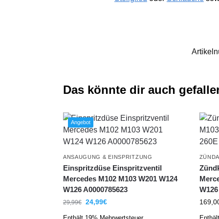
Artikel
Das könnte dir auch gefalle
Angebot
ANSAUGUNG & EINSPRITZUNG
ZÜND
Einspritzdüse Einspritzventil
Zündk
Mercedes M102 M103 W201 W124
Merce
W126 A0000785623
W126
24,99
€
169,0
29,99
€
Enthält 19% Mehrwertsteuer
Enthäl