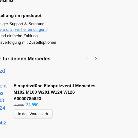
ishlist
tellung im rpmdepot
siger Support & Beratung
ere uns, wir helfen dir gern
!
und einfache Zahlung
verfolgung mit Zustelloptionen
e für deinen Mercedes
S
M
W
Einspritzdüse Einspritzventil Mercedes
21
M102 M103 W201 W124 W126
A0000785623
24,99
€
29,99
€
In den Warenkorb