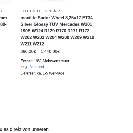
D
FELGEN
,
FELGENSÄTZE
74mm
maxilite Sador Wheel 8,25×17 ET34
88-
Silver Glossy TÜV Mercedes W201
190E W124 R129 R170 R171 R172
W202 W203 W204 W208 W209 W210
W211 W212
360,00
€
–
1.440,00
€
Enthält 19% Mehrwertsteuer
zzgl.
Versand
Lieferzeit: ca. 1-5 Werktage
 es direkt von unseren