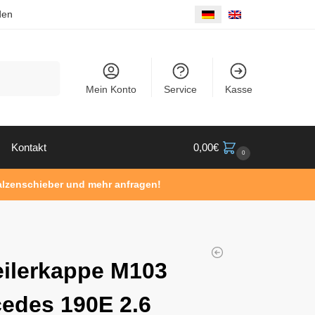
den
Suche
Mein Konto
Service
Kasse
Kontakt
0,00
€
0
Walzenschieber und mehr anfragen!
eilerkappe M103
edes 190E 2.6