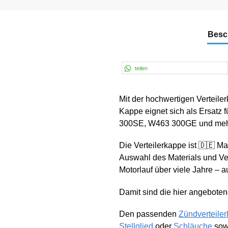
Besc
teilen
Mit der hochwertigen Verteil
Kappe eignet sich als Ersat
300SE, W463 300GE und meh
Die Verteilerkappe ist 🇩🇪 M
Auswahl des Materials und Ve
Motorlauf über viele Jahre – a
Damit sind die hier angebote
Den passenden
Zündverteiler
Stellglied
oder
Schläuche
sow