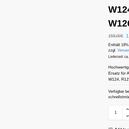
W12
W12
1
159,00
€
Enthält 19%
zzgl.
Versa
Lieferzeit: c
Hochwertig
Ersatz für
W124, R129
Verfügbar be
schnellstmö