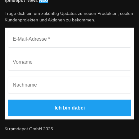
rpmdepot News
NEU
Trage dich ein um zukünftig Updates zu neuen Produkten, coolen
Kundenprojekten und Aktionen zu bekommen.
© rpmdepot GmbH 2025