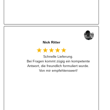
jonas bitter
★★★★★
Hatte das luisi mirage lenkrad für einen sehr
guten Preis bestellt und war nach nicht mal
24h da. Sogar aufkleber waren dabei ... habe
ich schon lange nicht mehr erlebt .
Also top , gerne wieder!