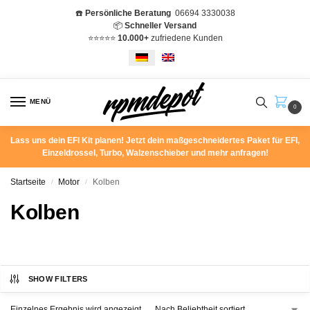
☎️
Persönliche Beratung
06694 3330038
📦
Schneller Versand
⭐️⭐️⭐️⭐️⭐️
10.000+
zufriedene Kunden
MENÜ
0
Lass uns dein EFI Kit planen! Jetzt dein maßgeschneidertes Paket für EFI,
Einzeldrossel, Turbo, Walzenschieber und mehr anfragen!
Startseite
Motor
Kolben
/
/
Kolben
SHOW FILTERS
Einzelnes Ergebnis wird angezeigt