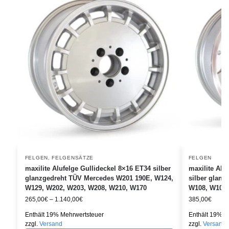
FELGEN
,
FELGENSÄTZE
FELGEN
maxilite Alufelge Gullideckel 8×16 ET34 silber
maxilite Alu
glanzgedreht TÜV Mercedes W201 190E, W124,
silber glan
W129, W202, W203, W208, W210, W170
W108, W109,
265,00
€
–
1.140,00
€
385,00
€
Enthält 19% Mehrwertsteuer
Enthält 19% M
zzgl.
Versand
zzgl.
Versand