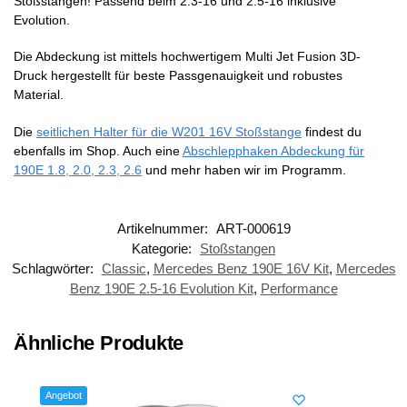
Stoßstangen! Passend beim 2.3-16 und 2.5-16 inklusive
Evolution.
Die Abdeckung ist mittels hochwertigem Multi Jet Fusion 3D-
Druck hergestellt für beste Passgenauigkeit und robustes
Material.
Die
seitlichen Halter für die W201 16V Stoßstange
findest du
ebenfalls im Shop. Auch eine
Abschlepphaken Abdeckung für
190E 1.8, 2.0, 2.3, 2.6
und mehr haben wir im Programm.
Artikelnummer:
ART-000619
Kategorie:
Stoßstangen
Schlagwörter:
Classic
,
Mercedes Benz 190E 16V Kit
,
Mercedes
Benz 190E 2.5-16 Evolution Kit
,
Performance
Ähnliche Produkte
Angebot