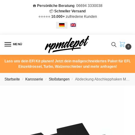
☎️
Persönliche Beratung
06694 3330038
📦
Schneller Versand
⭐️⭐️⭐️⭐️⭐️
10.000+
zufriedene Kunden
MENÜ
0
Lass uns dein EFI Kit planen! Jetzt dein maßgeschneidertes Paket für EFI,
Einzeldrossel, Turbo, Walzenschieber und mehr anfragen!
Startseite
Karosserie
Stoßstangen
Abdeckung Abschlepphaken Mercedes Benz W201 190E 16V 2.3-16 2.5-16 A2018800405
/
/
/