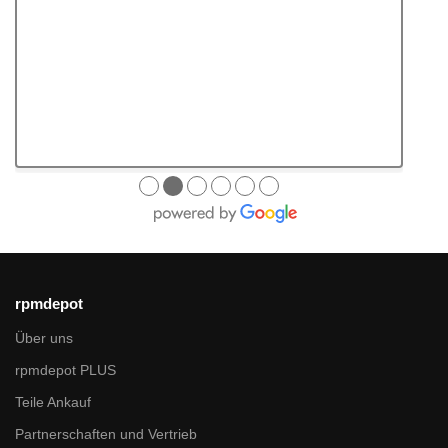
●
●
●
●
●
●
rpmdepot
Über uns
rpmdepot PLUS
Teile Ankauf
Partnerschaften und Vertrieb