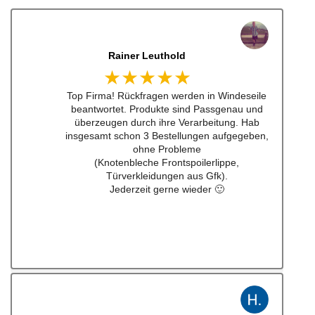
Dennis Lorenz (Inch)
★★★★★
Schneller Versandt, Top Qualität immerwieder
gerne bei euch #w201Commumity