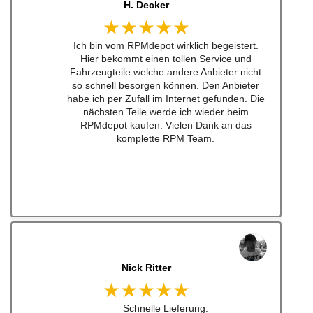
J. B
★★★★★
Kann man zu 100% empfehlen. Habe einen
Schalthebel für einen w201 16v besteht.
Lieferung schnell und Konversation top.
Qualität der Teile ist wirklich top!!!
Empfehe ich sehr gerne weiter.
Ich werde bei zukünftigen Projekten hier als
erstes schauen. Mega Auswahl!
Immer gerne wieder:-)
jonas bitter
★★★★★
Hatte das luisi mirage lenkrad für einen sehr