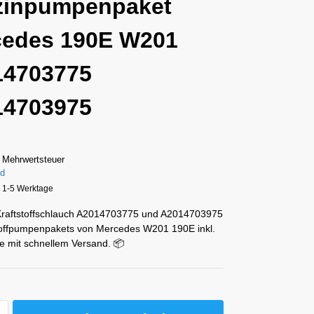
zinpumpenpaket
cedes 190E W201
14703775
14703975
 Mehrwertsteuer
nd
a. 1-5 Werktage
 Kraftstoffschlauch A2014703775 und A2014703975
toffpumpenpakets von Mercedes W201 190E inkl.
e mit schnellem Versand. 📦