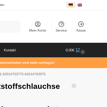
den
Suche
Mein Konto
Service
Kasse
Kontakt
0,00
€
0
Walzenschieber und mehr anfragen!
201 A2014703775 A2014703975
tstoffschlauchse