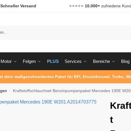

Schneller Versand
⭐️⭐️⭐️⭐️⭐️
10.000+
zufriedene Kun
Motor
Felgen
PLUS
Services
Bereiche
Blog
tzt dein maßgeschneidertes Paket für EFI, Einzeldrossel, Turbo, 
ngen
Kraftstoffschlauchset Benzinpumpenpaket Mercedes 190E W
/
Kraf
t