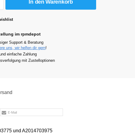
In den Warenkorb
ishlist
tellung im rpmdepot
siger Support & Beratung
ere uns, wir helfen dir gern
!
und einfache Zahlung
verfolgung mit Zustelloptionen
rsand
E-Mail
14703775 und A2014703975