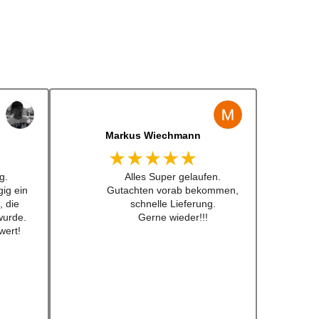
Jens Albert
★★★★★
 lenkrad
Super Service, schnelle
 Preis
Bearbeiten und Lieferung !
 nicht
Immer wieder gerne !!!
fkleber
ch schon
ebt .
eder!