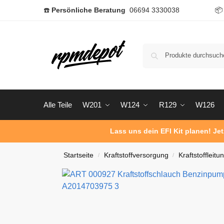
☎️
Persönliche Beratung
06694 3330038

Alle Teile
W201
W124
R129
W126
Lass uns dein EFI Kit planen! Je
Startseite
Kraftstoffversorgung
Kraftstoffleitu
/
/