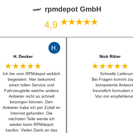
rpmdepot GmbH
4,9
J. B
jonas bitter
★★★★★
★★★★★
Kann man zu 100%
Hatte das luisi mirage
empfehlen. Habe einen
für einen sehr guten
Schalthebel für einen w201
bestellt und war nach
16v besteht. Lieferung schnell
mal 24h da. Sogar au
und Konversation top.
waren dabei ... habe i
Qualität der Teile ist wirklich
lange nicht mehr erl
top!!!
Also top , gerne wi
Empfehe ich sehr gerne
weiter.
Ich werde bei zukünftigen
Projekten hier als erstes