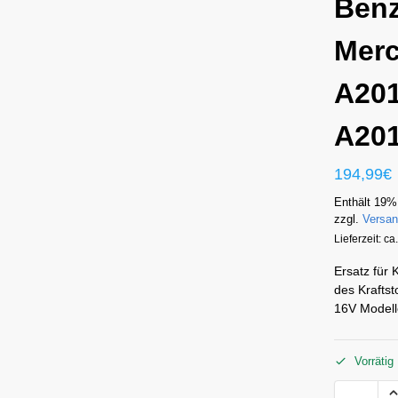
Ben
Mer
A20
A20
194,99
€
Enthält 19%
zzgl.
Versa
Lieferzeit: c
Ersatz für
des Krafts
16V Modell
Vorrätig