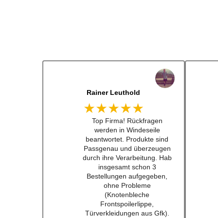
Dennis Lorenz (Inch)
★★★★★
Schneller Versandt, Top
Qualität immerwieder gerne
bei euch #w201Commumity