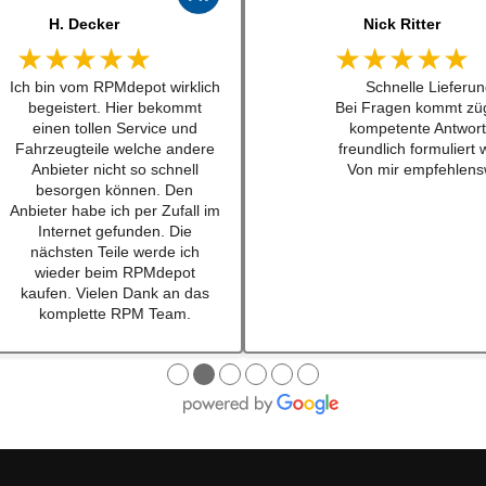
J. B
jonas bitter
★★★★★
★★★★★
Kann man zu 100%
Hatte das luisi mirage
empfehlen. Habe einen
für einen sehr guten
Schalthebel für einen w201
bestellt und war nach
16v besteht. Lieferung schnell
mal 24h da. Sogar au
und Konversation top.
waren dabei ... habe i
Qualität der Teile ist wirklich
lange nicht mehr erl
top!!!
Also top , gerne wi
Empfehe ich sehr gerne
weiter.
Ich werde bei zukünftigen
Projekten hier als erstes
schauen. Mega Auswahl!
Immer gerne wieder:-)
●
●
●
●
●
●