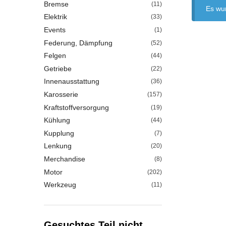
Bremse
(11)
Es wu
Elektrik
(33)
Events
(1)
Federung, Dämpfung
(52)
Felgen
(44)
Getriebe
(22)
Innenausstattung
(36)
Karosserie
(157)
Kraftstoffversorgung
(19)
Kühlung
(44)
Kupplung
(7)
Lenkung
(20)
Merchandise
(8)
Motor
(202)
Werkzeug
(11)
Gesuchtes Teil nicht