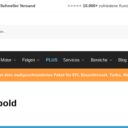

Schneller Versand
⭐️⭐️⭐️⭐️⭐️
10.000+
zufriedene Kun
Motor
Felgen
PLUS
Services
Bereiche
Blog
tzt dein maßgeschneidertes Paket für EFI, Einzeldrossel, Turbo, 
pold