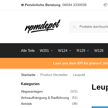
☎️
Persönliche Beratung
06694 3330038

Alle Teile
W201
W124
R129
W126
Lass uns dein EFI Kit planen! Je
Startseite
Product Hersteller
Leupold
/
/
Kategorien
Leu
Abgasanlagen
(121)
Achsaufhängung & Radführung
(51)
Antrieb
(38)