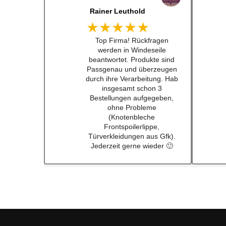
Dennis Lorenz (Inch)
★★★★★
Schneller Versandt, Top
Qualität immerwieder gerne
bei euch #w201Commumity