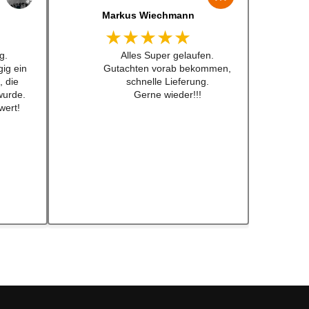
Jens Albert
★★★★★
 lenkrad
Super Service, schnelle
 Preis
Bearbeiten und Lieferung !
 nicht
Immer wieder gerne !!!
fkleber
ch schon
ebt .
eder!