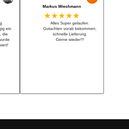
Jens Albert
★★★★★
 lenkrad
Super Service, schnelle
 Preis
Bearbeiten und Lieferung !
 nicht
Immer wieder gerne !!!
fkleber
ch schon
ebt .
eder!