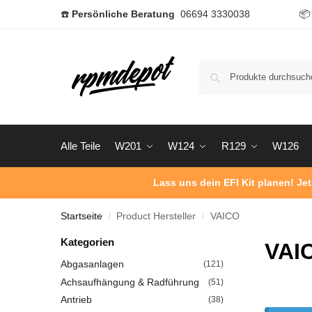
☎️
Persönliche Beratung
06694 3330038

Alle Teile
W201
W124
R129
W126
Lass uns dein EFI Kit planen! Je
Startseite
Product Hersteller
VAICO
/
/
Kategorien
VAI
Abgasanlagen
(121)
Achsaufhängung & Radführung
(51)
Antrieb
(38)