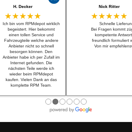
J. B
jonas bitter
★★★★★
★★★★★
Kann man zu 100%
Hatte das luisi mirage
empfehlen. Habe einen
für einen sehr guten
Schalthebel für einen w201
bestellt und war nach
16v besteht. Lieferung schnell
mal 24h da. Sogar au
und Konversation top.
waren dabei ... habe i
Qualität der Teile ist wirklich
lange nicht mehr erl
top!!!
Also top , gerne wi
Empfehe ich sehr gerne
weiter.
Ich werde bei zukünftigen
Projekten hier als erstes
schauen. Mega Auswahl!
Immer gerne wieder:-)
●
●
●
●
●
●