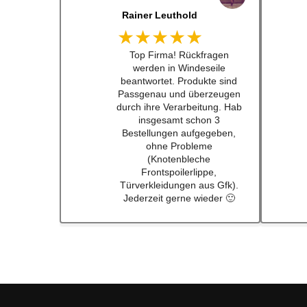
Dennis Lorenz (Inch)
★★★★★
Schneller Versandt, Top
Qualität immerwieder gerne
bei euch #w201Commumity