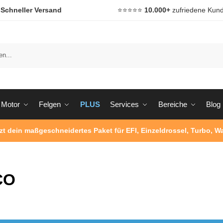

Schneller Versand
⭐️⭐️⭐️⭐️⭐️
10.000+
zufriedene Kun
Motor
Felgen
PLUS
Services
Bereiche
Blog
tzt dein maßgeschneidertes Paket für EFI, Einzeldrossel, Turbo, 
CO