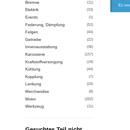
Bremse
(11)
Es wu
Elektrik
(33)
Events
(1)
Federung, Dämpfung
(52)
Felgen
(44)
Getriebe
(22)
Innenausstattung
(36)
Karosserie
(157)
Kraftstoffversorgung
(19)
Kühlung
(44)
Kupplung
(7)
Lenkung
(20)
Merchandise
(8)
Motor
(202)
Werkzeug
(11)
Gesuchtes Teil nicht