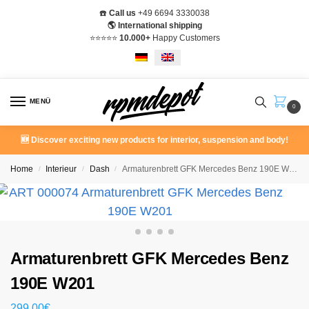
☎️
Call us
+49 6694 3330038
🌎 International shipping
⭐️⭐️⭐️⭐️⭐️
10.000+
Happy Customers
MENÜ
0
🆕 Discover exciting new products for interior, suspension and body!
Home
Interieur
Dash
Armaturenbrett GFK Mercedes Benz 190E W201
/
/
/
Armaturenbrett GFK Mercedes Benz
190E W201
299,00
€