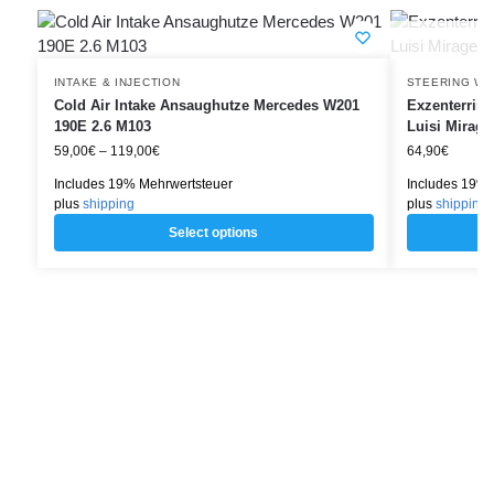
INTAKE & INJECTION
STEERING WH
Cold Air Intake Ansaughutze Mercedes W201
Exzenterring
190E 2.6 M103
Luisi Mirage
59,00
€
–
119,00
€
64,90
€
Includes 19% Mehrwertsteuer
Includes 19% 
plus
shipping
plus
shipping
Select options