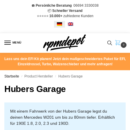
☎️
Persönliche Beratung
06694 3330038
📦
Schneller Versand
⭐️⭐️⭐️⭐️⭐️
10.000+
zufriedene Kunden
MENÜ
0
Lass uns dein EFI Kit planen! Jetzt dein maßgeschneidertes Paket für EFI,
Einzeldrossel, Turbo, Walzenschieber und mehr anfragen!
Startseite
Product Hersteller
Hubers Garage
/
/
Hubers Garage
Mit einem Fahrwerk von der Hubers Garage legst du
deinen Mercedes W201 um bis zu 80mm tiefer. Erhältlich
für 190E 1.8, 2.0, 2.3 und 190D.