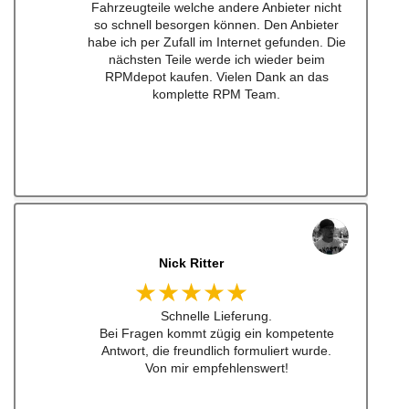
Lieferung schnell und Konversation top.
Qualität der Teile ist wirklich top!!!
Empfehe ich sehr gerne weiter.
Ich werde bei zukünftigen Projekten hier als
erstes schauen. Mega Auswahl!
Immer gerne wieder:-)
jonas bitter
★★★★★
Hatte das luisi mirage lenkrad für einen sehr
guten Preis bestellt und war nach nicht mal
24h da. Sogar aufkleber waren dabei ... habe
ich schon lange nicht mehr erlebt .
Also top , gerne wieder!