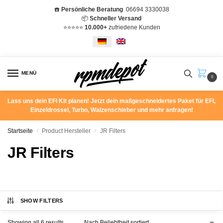
☎️
Persönliche Beratung
06694 3330038
📦
Schneller Versand
⭐️⭐️⭐️⭐️⭐️
10.000+
zufriedene Kunden
MENÜ
0
Lass uns dein EFI Kit planen! Jetzt dein maßgeschneidertes Paket für EFI,
Einzeldrossel, Turbo, Walzenschieber und mehr anfragen!
Startseite
Product Hersteller
JR Filters
/
/
JR Filters
SHOW FILTERS
Showing all 6 results