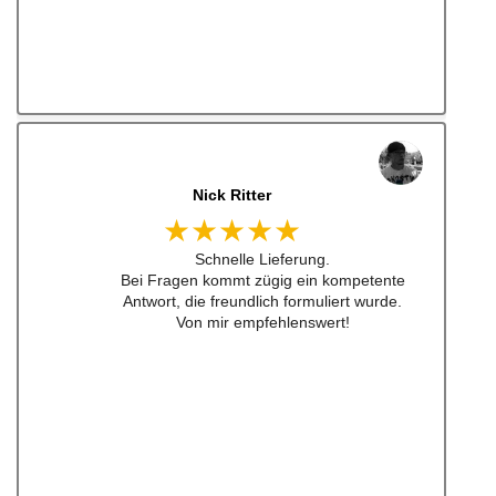
jonas bitter
★★★★★
Hatte das luisi mirage lenkrad für einen sehr
guten Preis bestellt und war nach nicht mal
24h da. Sogar aufkleber waren dabei ... habe
ich schon lange nicht mehr erlebt .
Also top , gerne wieder!