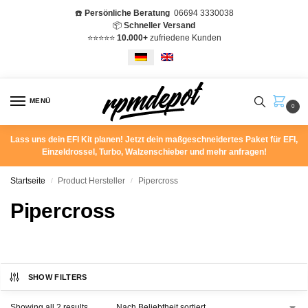
☎️
Persönliche Beratung
06694 3330038
📦
Schneller Versand
⭐️⭐️⭐️⭐️⭐️
10.000+
zufriedene Kunden
MENÜ
0
Lass uns dein EFI Kit planen! Jetzt dein maßgeschneidertes Paket für EFI,
Einzeldrossel, Turbo, Walzenschieber und mehr anfragen!
Startseite
Product Hersteller
Pipercross
/
/
Pipercross
SHOW FILTERS
Showing all 2 results