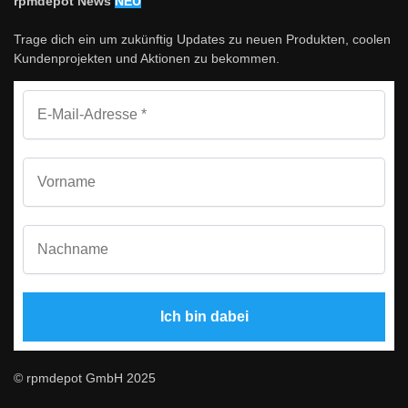
rpmdepot News
NEU
Trage dich ein um zukünftig Updates zu neuen Produkten, coolen
Kundenprojekten und Aktionen zu bekommen.
© rpmdepot GmbH 2025