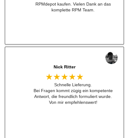
erstes schauen. Mega Auswahl!
Immer gerne wieder:-)
jonas bitter
★★★★★
Hatte das luisi mirage lenkrad für einen sehr
guten Preis bestellt und war nach nicht mal
24h da. Sogar aufkleber waren dabei ... habe
ich schon lange nicht mehr erlebt .
Also top , gerne wieder!