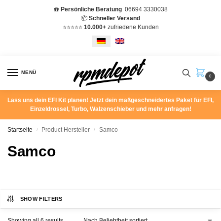
☎️
Persönliche Beratung
06694 3330038
📦
Schneller Versand
⭐️⭐️⭐️⭐️⭐️
10.000+
zufriedene Kunden
MENÜ
0
Lass uns dein EFI Kit planen! Jetzt dein maßgeschneidertes Paket für EFI,
Einzeldrossel, Turbo, Walzenschieber und mehr anfragen!
Startseite
Product Hersteller
Samco
/
/
Samco
SHOW FILTERS
Showing all 6 results