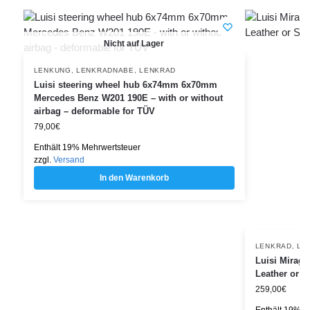
Nicht auf Lager
LENKUNG
,
LENKRADNABE
,
LENKRAD
Luisi steering wheel hub 6x74mm 6x70mm
Mercedes Benz W201 190E – with or without
airbag – deformable for TÜV
79,00
€
Enthält 19% Mehrwertsteuer
zzgl.
Versand
In den Warenkorb
LENKRAD
,
LE
Luisi Mirage
Leather or 
259,00
€
Enthält 19% M