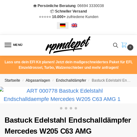
☎️
Persönliche Beratung
06694 3330038
📦
Schneller Versand
⭐️⭐️⭐️⭐️⭐️
10.000+
zufriedene Kunden
MENÜ
0
Lass uns dein EFI Kit planen! Jetzt dein maßgeschneidertes Paket für EFI,
Einzeldrossel, Turbo, Walzenschieber und mehr anfragen!
Startseite
Abgasanlagen
Endschalldämpfer
Bastuck Edelstahl Endschalldämpfer Mercedes W205 C63 AMG
/
/
/
Bastuck Edelstahl Endschalldämpfer
Mercedes W205 C63 AMG