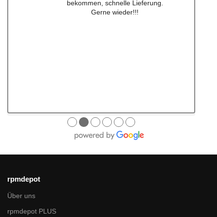
Lieferung ! Immer wieder gerne !!!
●
●
●
●
●
●
rpmdepot
Über uns
rpmdepot PLUS