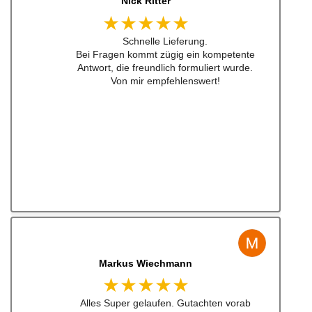
jonas bitter
★★★★★
Hatte das luisi mirage lenkrad für einen sehr
guten Preis bestellt und war nach nicht mal
24h da. Sogar aufkleber waren dabei ... habe
ich schon lange nicht mehr erlebt .
Also top , gerne wieder!
Jens Albert
★★★★★
Super Service, schnelle Bearbeiten und