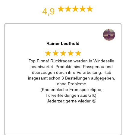
4,9
Dennis Lorenz (Inch)
★★★★★
Schneller Versandt, Top Qualität immerwieder
gerne bei euch #w201Commumity