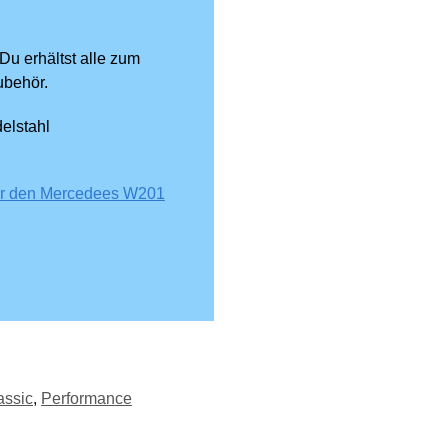
Du erhältst alle zum
ubehör.
elstahl
für den Mercedees W201
assic
,
Performance