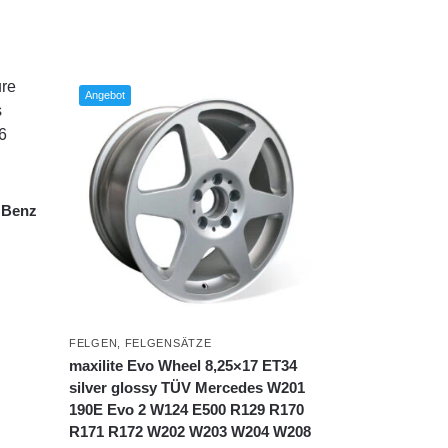
Angebot
 Benz
FELGEN
,
FELGENSÄTZE
maxilite Evo Wheel 8,25×17 ET34
silver glossy TÜV Mercedes W201
190E Evo 2 W124 E500 R129 R170
R171 R172 W202 W203 W204 W208