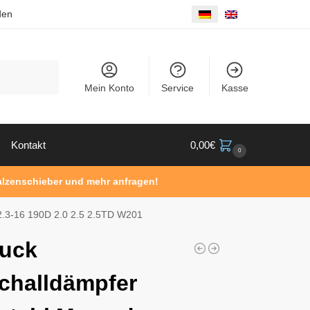
den
Suche
Mein Konto
Service
Kasse
Kontakt
0,00
€
0
Walzenschieber und mehr anfragen!
 2.3-16 190D 2.0 2.5 2.5TD W201
tuck
challdämpfer