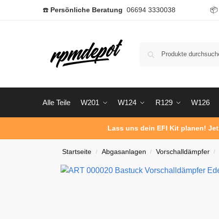
☎️
Persönliche Beratung
06694 3330038

Alle Teile
W201
W124
R129
W126
Lass uns dein EFI Kit planen! Je
Startseite
Abgasanlagen
Vorschalldämpfer
/
/
/