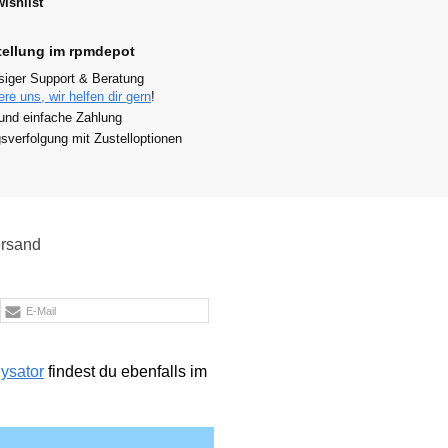
ishlist
tellung im rpmdepot
siger Support & Beratung
ere uns, wir helfen dir gern
!
und einfache Zahlung
verfolgung mit Zustelloptionen
rsand
E-Mail
lysator
findest du ebenfalls im