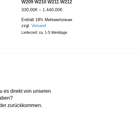
W209 W210 W211 W212
330,00
€
–
1.440,00
€
Enthält 19% Mehrwertsteuer
zzgl.
Versand
Lieferzeit: ca. 1-5 Werktage
 es direkt von unseren
haben?
eder zurückkommen.