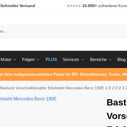

Schneller Versand
⭐️⭐️⭐️⭐️⭐️
10.000+
zufriedene Kun
Motor
Felgen
PLUS
Services
Bereiche
Blog
tzt dein maßgeschneidertes Paket für EFI, Einzeldrossel, Turbo, 
Bastuck Vorschalldämpfer Edelstahl Mercedes Benz 190E 1.8 2.0 2.3
Bas
Vors