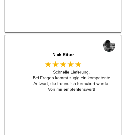
jonas bitter
★★★★★
Hatte das luisi mirage lenkrad für einen sehr
guten Preis bestellt und war nach nicht mal
24h da. Sogar aufkleber waren dabei ... habe
ich schon lange nicht mehr erlebt .
Also top , gerne wieder!