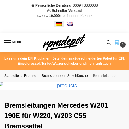
☎️
Persönliche Beratung
06694 3330038
📦
Schneller Versand
⭐️⭐️⭐️⭐️⭐️
10.000+
zufriedene Kunden
MENÜ
0
Lass uns dein EFI Kit planen! Jetzt dein maßgeschneidertes Paket für EFI,
Einzeldrossel, Turbo, Walzenschieber und mehr anfragen!
Startseite
Bremse
Bremsleitungen & -schläuche
Bremsleitungen Mercedes W201 190E für W220, W203 C55 Bremssättel
/
/
/
Bremsleitungen Mercedes W201
190E für W220, W203 C55
Bremssättel