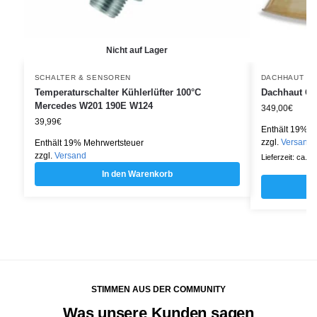
Nicht auf Lager
SCHALTER & SENSOREN
DACHHAUT
Temperaturschalter Kühlerlüfter 100°C
Dachhaut GF
Mercedes W201 190E W124
349,00
€
39,99
€
Enthält 19% M
zzgl.
Versand
Enthält 19% Mehrwertsteuer
zzgl.
Versand
Lieferzeit: ca. 
In den Warenkorb
STIMMEN AUS DER COMMUNITY
Was unsere Kunden sagen