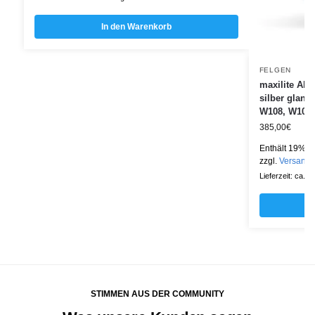
In den Warenkorb
FELGEN
maxilite Alu
silber glan
W108, W109,
385,00
€
Enthält 19% M
zzgl.
Versand
Lieferzeit: ca. 
STIMMEN AUS DER COMMUNITY