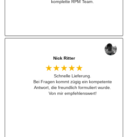
Immer gerne wieder:-)
jonas bitter
★★★★★
Hatte das luisi mirage lenkrad für einen sehr
guten Preis bestellt und war nach nicht mal
24h da. Sogar aufkleber waren dabei ... habe
ich schon lange nicht mehr erlebt .
Also top , gerne wieder!