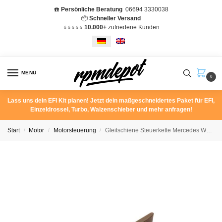
☎️
Persönliche Beratung
06694 3330038
📦
Schneller Versand
⭐️⭐️⭐️⭐️⭐️
10.000+
zufriedene Kunden
MENÜ
0
Lass uns dein EFI Kit planen! Jetzt dein maßgeschneidertes Paket für EFI,
Einzeldrossel, Turbo, Walzenschieber und mehr anfragen!
Start
Motor
Motorsteuerung
Gleitschiene Steuerkette Mercedes W201 190E 2.5-16 A1020522016 Zylinderkopf
/
/
/