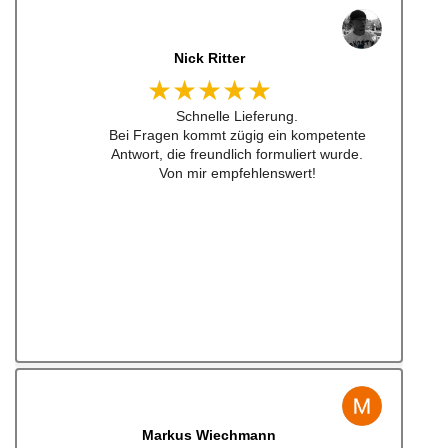
jonas bitter
★★★★★
Hatte das luisi mirage lenkrad für einen sehr
guten Preis bestellt und war nach nicht mal
24h da. Sogar aufkleber waren dabei ... habe
ich schon lange nicht mehr erlebt .
Also top , gerne wieder!
Jens Albert