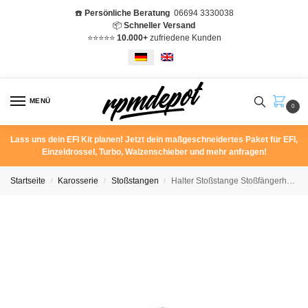
☎️
Persönliche Beratung
06694 3330038
📦
Schneller Versand
⭐️⭐️⭐️⭐️⭐️
10.000+
zufriedene Kunden
MENÜ
0
Lass uns dein EFI Kit planen! Jetzt dein maßgeschneidertes Paket für EFI,
Einzeldrossel, Turbo, Walzenschieber und mehr anfragen!
Startseite
Karosserie
Stoßstangen
Halter Stoßstange Stoßfängerhalterung Mercedes Benz 190E W201 Clip A2018800114
/
/
/