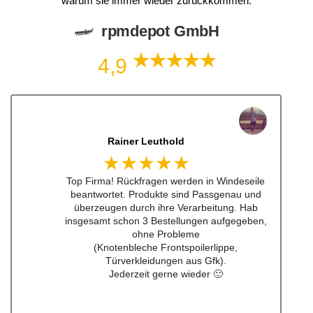
warum sie immer wieder zurückkommen.
rpmdepot GmbH
4,9
Dennis Lorenz (Inch)
★★★★★
Schneller Versandt, Top Qualität immerwieder
gerne bei euch #w201Commumity