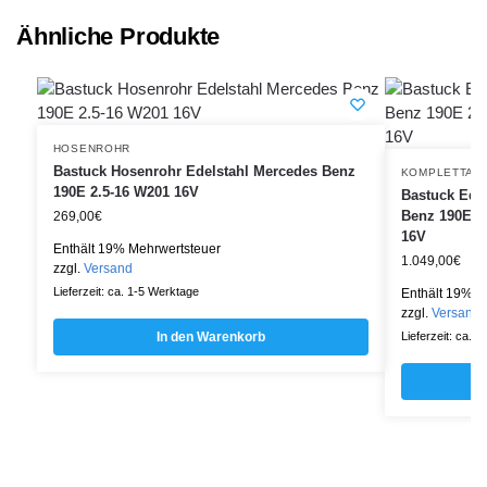
Ähnliche Produkte
HOSENROHR
Bastuck Hosenrohr Edelstahl Mercedes Benz
KOMPLETTAN
190E 2.5-16 W201 16V
Bastuck Ede
Benz 190E 2.
269,00
€
16V
Enthält 19% Mehrwertsteuer
1.049,00
€
zzgl.
Versand
Lieferzeit: ca. 1-5 Werktage
Enthält 19% M
zzgl.
Versand
In den Warenkorb
Lieferzeit: ca. 