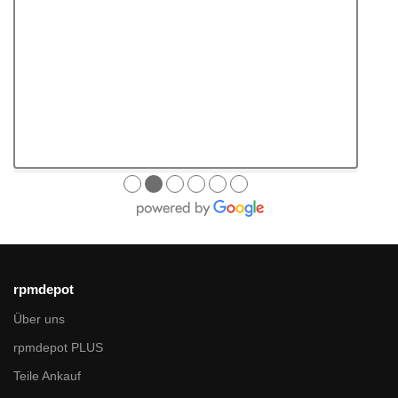
●
●
●
●
●
●
rpmdepot
Über uns
rpmdepot PLUS
Teile Ankauf