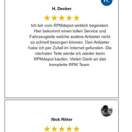
J. B
★★★★★
Kann man zu 100% empfehlen. Habe einen
Schalthebel für einen w201 16v besteht.
Lieferung schnell und Konversation top.
Qualität der Teile ist wirklich top!!!
Empfehe ich sehr gerne weiter.
Ich werde bei zukünftigen Projekten hier als
erstes schauen. Mega Auswahl!
Immer gerne wieder:-)
jonas bitter
★★★★★