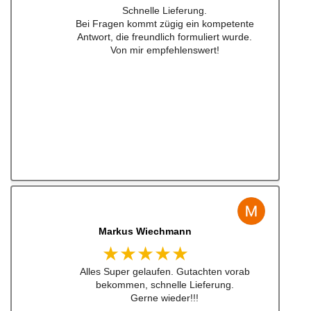
Hatte das luisi mirage lenkrad für einen sehr
guten Preis bestellt und war nach nicht mal
24h da. Sogar aufkleber waren dabei ... habe
ich schon lange nicht mehr erlebt .
Also top , gerne wieder!
Jens Albert
★★★★★
Super Service, schnelle Bearbeiten und
Lieferung ! Immer wieder gerne !!!