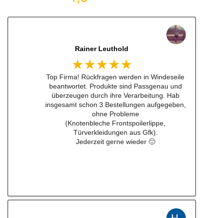
Dennis Lorenz (Inch)
★★★★★
Schneller Versandt, Top Qualität immerwieder
gerne bei euch #w201Commumity