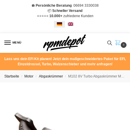
☎️
Persönliche Beratung
06694 3330038
📦
Schneller Versand
⭐️⭐️⭐️⭐️⭐️
10.000+
zufriedene Kunden
MENÜ
0
Lass uns dein EFI Kit planen! Jetzt dein maßgeschneidertes Paket für EFI,
Einzeldrossel, Turbo, Walzenschieber und mehr anfragen!
Startseite
Motor
Abgaskrümmer
M102 8V Turbo Abgaskrümmer Mercedes W201 190E W124 W123
/
/
/