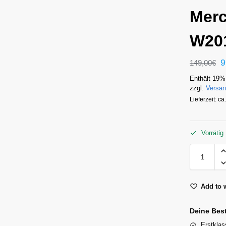
Merc
W20
9
149,00
€
Enthält 19%
zzgl.
Versa
Lieferzeit: c
Vorrätig
Add to w
Deine Bes
Erstklas