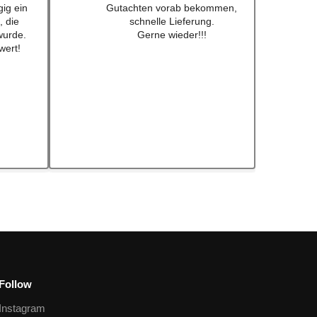
 Preis
Bearbeiten und Lieferung !
 nicht
Immer wieder gerne !!!
fkleber
ch schon
ebt .
eder!
Follow
Instagram