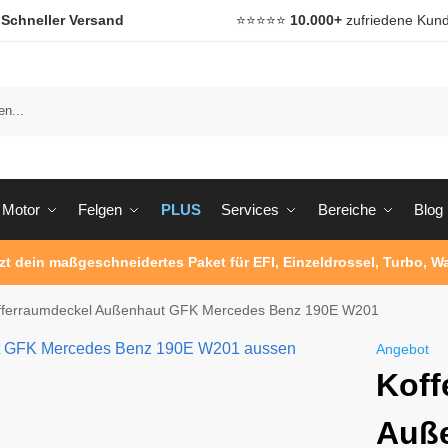

Schneller Versand
⭐️⭐️⭐️⭐️⭐️
10.000+
zufriedene Kun
Motor
Felgen
PLUS
Services
Bereiche
Blog
tzt dein maßgeschneidertes Paket für EFI, Einzeldrossel, Turbo, 
fferraumdeckel Außenhaut GFK Mercedes Benz 190E W201
Angebot
Koff
Auß