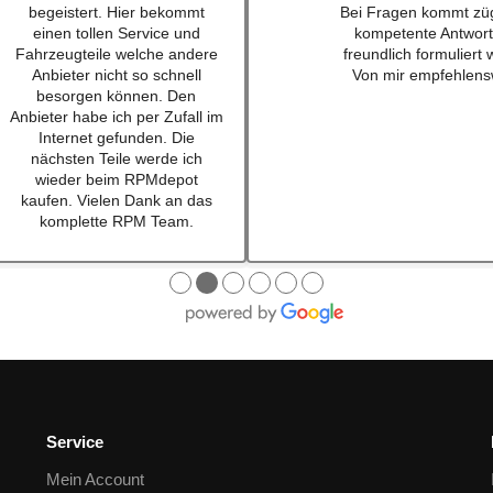
empfehlen. Habe einen
für einen sehr guten
Schalthebel für einen w201
bestellt und war nach
16v besteht. Lieferung schnell
mal 24h da. Sogar au
und Konversation top.
waren dabei ... habe i
Qualität der Teile ist wirklich
lange nicht mehr erl
top!!!
Also top , gerne wi
Empfehe ich sehr gerne
weiter.
Ich werde bei zukünftigen
Projekten hier als erstes
schauen. Mega Auswahl!
Immer gerne wieder:-)
●
●
●
●
●
●
Service
Mein Account