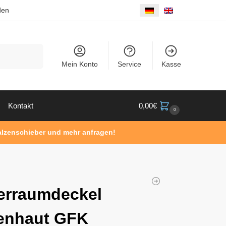
den
Suche
Mein Konto
Service
Kasse
Kontakt
0,00
€
0
Walzenschieber und mehr anfragen!
erraumdeckel
enhaut GFK