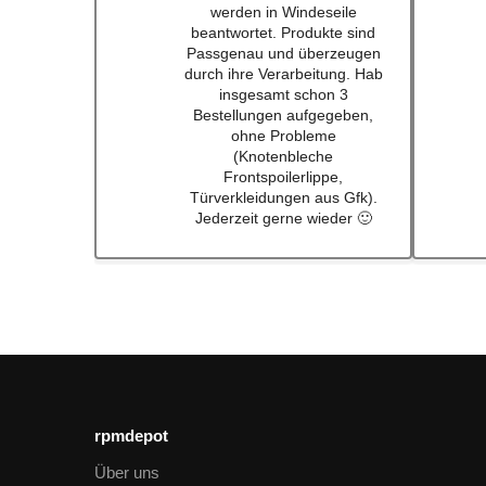
Qualität immerwieder gerne
bei euch #w201Commumity
rpmdepot
Über uns