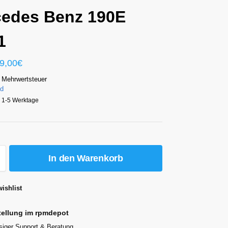
edes Benz 190E
1
9,00
€
 Mehrwertsteuer
nd
a. 1-5 Werktage
In den Warenkorb
ishlist
tellung im rpmdepot
siger Support & Beratung