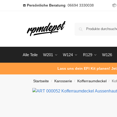
☎️
Persönliche Beratung
06694 3330038

Alle Teile
W201
W124
R129
W126
Lass uns dein EFI Kit planen! Je
Startseite
Karosserie
Kofferraumdeckel
Ko
/
/
/