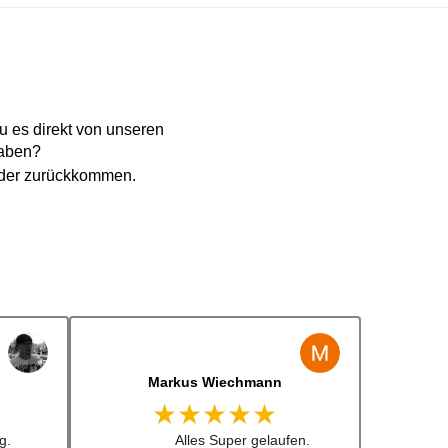
 es direkt von unseren
haben?
eder zurückkommen.
Jens Albert
★★★★★
 lenkrad
Super Service, schnelle