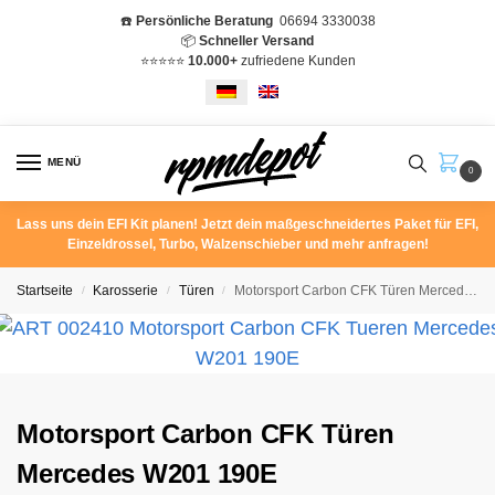
☎️
Persönliche Beratung
06694 3330038
📦
Schneller Versand
⭐️⭐️⭐️⭐️⭐️
10.000+
zufriedene Kunden
MENÜ
0
Lass uns dein EFI Kit planen! Jetzt dein maßgeschneidertes Paket für EFI,
Einzeldrossel, Turbo, Walzenschieber und mehr anfragen!
Startseite
Karosserie
Türen
Motorsport Carbon CFK Türen Mercedes W201 190E
/
/
/
Motorsport Carbon CFK Türen
Mercedes W201 190E