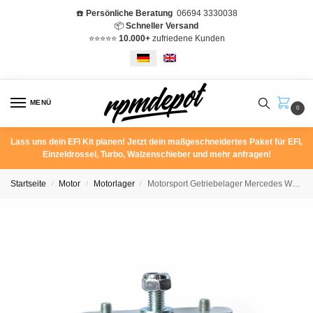
☎️
Persönliche Beratung
06694 3330038
📦
Schneller Versand
⭐️⭐️⭐️⭐️⭐️
10.000+
zufriedene Kunden
MENÜ
0
Lass uns dein EFI Kit planen! Jetzt dein maßgeschneidertes Paket für EFI,
Einzeldrossel, Turbo, Walzenschieber und mehr anfragen!
Startseite
Motor
Motorlager
Motorsport Getriebelager Mercedes W201 190E 16V W124 R129
/
/
/