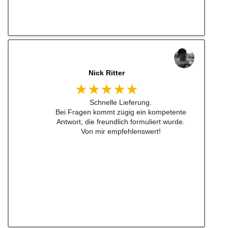
jonas bitter
★★★★★
Hatte das luisi mirage lenkrad für einen sehr
guten Preis bestellt und war nach nicht mal
24h da. Sogar aufkleber waren dabei ... habe
ich schon lange nicht mehr erlebt .
Also top , gerne wieder!