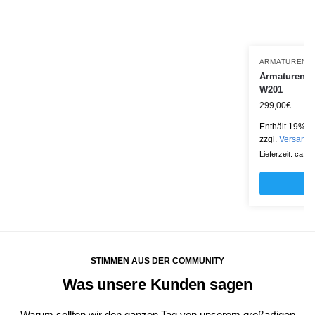
ARMATURENB
Armaturenbr
W201
299,00
€
Enthält 19% M
zzgl.
Versand
Lieferzeit: ca. 
STIMMEN AUS DER COMMUNITY
Was unsere Kunden sagen
Warum sollten wir den ganzen Tag von unserem großartigen