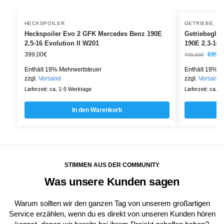
HECKSPOILER
GETRIEBE
,
G
Heckspoiler Evo 2 GFK Mercedes Benz 190E
Getriebeglo
2.5-16 Evolution II W201
190E 2.3-16 
399,00
€
699,0
799,00
€
Enthält 19% Mehrwertsteuer
Enthält 19% M
zzgl.
Versand
zzgl.
Versand
Lieferzeit: ca. 1-5 Werktage
Lieferzeit: ca. 
In den Warenkorb
STIMMEN AUS DER COMMUNITY
Was unsere Kunden sagen
Warum sollten wir den ganzen Tag von unserem großartigen
Service erzählen, wenn du es direkt von unseren Kunden hören