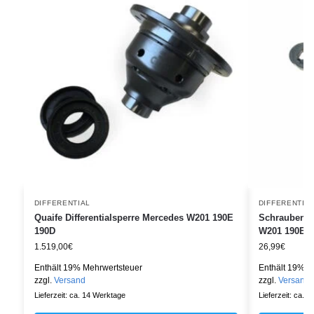
DIFFERENTIAL
DIFFERENTIA
Quaife Differentialsperre Mercedes W201 190E
Schraubensic
190D
W201 190E
1.519,00
€
26,99
€
Enthält 19% Mehrwertsteuer
Enthält 19% M
zzgl.
Versand
zzgl.
Versand
Lieferzeit: ca. 14 Werktage
Lieferzeit: ca. 