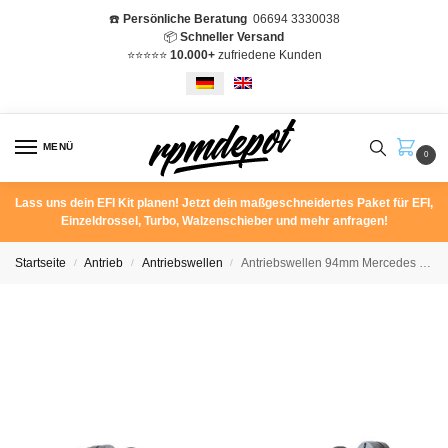
☎️
Persönliche Beratung
06694 3330038
📦
Schneller Versand
⭐️⭐️⭐️⭐️⭐️
10.000+
zufriedene Kunden
MENÜ
0
Lass uns dein EFI Kit planen! Jetzt dein maßgeschneidertes Paket für EFI,
Einzeldrossel, Turbo, Walzenschieber und mehr anfragen!
Startseite
Antrieb
Antriebswellen
Antriebswellen 94mm Mercedes W201 190E 2.6 2.3-16 A2013508110
/
/
/