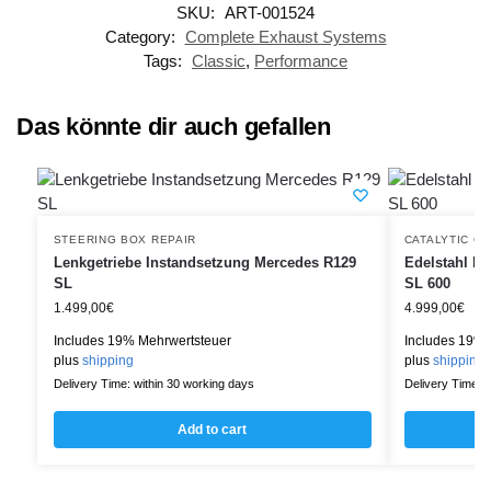
SKU:
ART-001524
Category:
Complete Exhaust Systems
Tags:
Classic
,
Performance
Das könnte dir auch gefallen
STEERING BOX REPAIR
CATALYTIC C
Lenkgetriebe Instandsetzung Mercedes R129
Edelstahl Ka
SL
SL 600
1.499,00
€
4.999,00
€
Includes 19% Mehrwertsteuer
Includes 19% 
plus
shipping
plus
shipping
Delivery Time: within 30 working days
Delivery Time: w
Add to cart