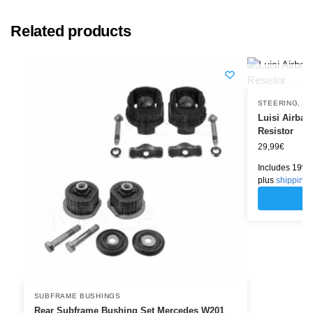
Related products
STEERING
,
ST
Luisi Airbag
Resistor
29,99
€
Includes 19% 
plus
shipping
SUBFRAME BUSHINGS
Rear Subframe Bushing Set Mercedes W201