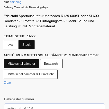
plus
shipping
Delivery Time: within 10 working days
Edelstahl Sportauspuff für Mercedes R129 600SL oder SL600
Roadster. ✅ Rostfrei ✅ Eintragungsfrei ✅ Mehr Sound und
Leistung ✅ inkl. Montagematerial
Stock
EXHAUST TIP
:
oval
Stock
Mittelschalldämpfer
AUSFÜHRUNG MITTELSCHALLDÄMPFER
:
Mittelschalldämpfer
Ersatzrohr
Mittelschalldämpfer & Ersatzrohr
Clear
Fahrgestellnummer