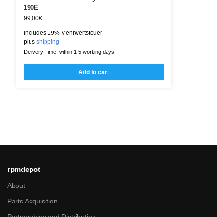
190E
99,00
€
Includes 19% Mehrwertsteuer
plus
shipping
Delivery Time: within 1-5 working days
Add to cart
rpmdepot
About
Parts Acquisition
Partnerships and Distribution