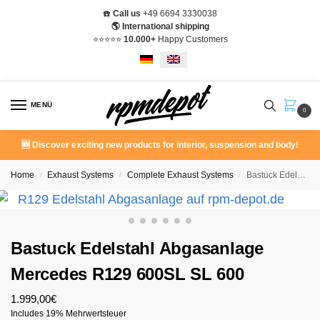
☎️
Call us
+49 6694 3330038
🌎 International shipping
⭐️⭐️⭐️⭐️⭐️
10.000+
Happy Customers
MENÜ
0
🆕 Discover exciting new products for interior, suspension and body!
Home
Exhaust Systems
Complete Exhaust Systems
Bastuck Edelstahl Abgasanlage Mercedes R129 600SL SL 600
/
/
/
Bastuck Edelstahl Abgasanlage
Mercedes R129 600SL SL 600
1.999,00
€
Includes 19% Mehrwertsteuer