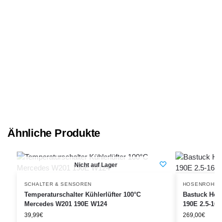
Ähnliche Produkte
Nicht auf Lager
SCHALTER & SENSOREN
HOSENROHR
Temperaturschalter Kühlerlüfter 100°C
Bastuck Hos
Mercedes W201 190E W124
190E 2.5-16
39,99
€
269,00
€