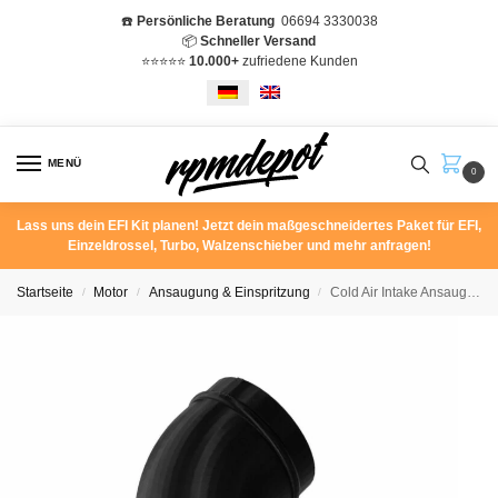
☎️
Persönliche Beratung
06694 3330038
📦
Schneller Versand
⭐️⭐️⭐️⭐️⭐️
10.000+
zufriedene Kunden
MENÜ
0
Lass uns dein EFI Kit planen! Jetzt dein maßgeschneidertes Paket für EFI,
Einzeldrossel, Turbo, Walzenschieber und mehr anfragen!
Startseite
Motor
Ansaugung & Einspritzung
Cold Air Intake Ansaughutze Mercedes W201 190E 2.6 M103
/
/
/