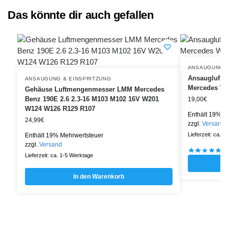
Das könnte dir auch gefallen
ANSAUGUNG &
Ansaugluft-
ANSAUGUNG & EINSPRITZUNG
Mercedes W2
Gehäuse Luftmengenmesser LMM Mercedes
Benz 190E 2.6 2.3-16 M103 M102 16V W201
19,00
€
W124 W126 R129 R107
Enthält 19% M
24,99
€
zzgl.
Versand
Lieferzeit: ca. 
Enthält 19% Mehrwertsteuer
zzgl.
Versand
Lieferzeit: ca. 1-5 Werktage
In den Warenkorb