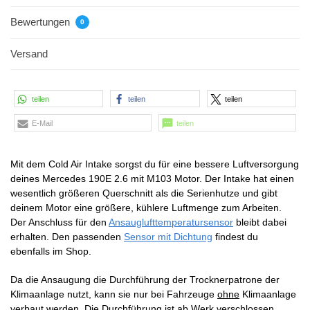
Bewertungen
0
Versand
teilen
teilen
teilen
E-Mail
teilen
Mit dem Cold Air Intake sorgst du für eine bessere Luftversorgung
deines Mercedes 190E 2.6 mit M103 Motor. Der Intake hat einen
wesentlich größeren Querschnitt als die Serienhutze und gibt
deinem Motor eine größere, kühlere Luftmenge zum Arbeiten.
Der Anschluss für den
Ansauglufttemperatursensor
bleibt dabei
erhalten. Den passenden
Sensor mit Dichtung
findest du
ebenfalls im Shop.
Da die Ansaugung die Durchführung der Trocknerpatrone der
Klimaanlage nutzt, kann sie nur bei Fahrzeuge
ohne
Klimaanlage
verbaut werden. Die Durchführung ist ab Werk verschlossen,