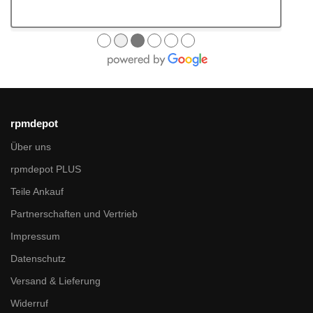
●
●
●
●
●
●
rpmdepot
Über uns
rpmdepot PLUS
Teile Ankauf
Partnerschaften und Vertrieb
Impressum
Datenschutz
Versand & Lieferung
Widerruf