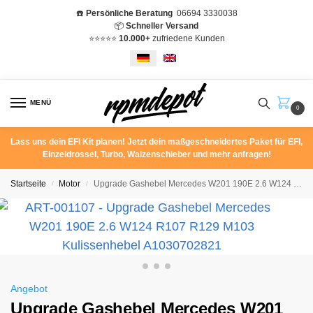
☎️
Persönliche Beratung
06694 3330038
📦
Schneller Versand
⭐️⭐️⭐️⭐️⭐️
10.000+
zufriedene Kunden
MENÜ
0
Lass uns dein EFI Kit planen! Jetzt dein maßgeschneidertes Paket für EFI,
Einzeldrossel, Turbo, Walzenschieber und mehr anfragen!
Startseite
Motor
Upgrade Gashebel Mercedes W201 190E 2.6 W124 R107 R129 M103 Kulissenhebel A1030702821
/
/
Angebot
Upgrade Gashebel Mercedes W201