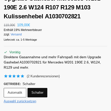
190E 2.6 W124 R107 R129 M103
Kulissenhebel A1030702821
109,00
€
119,00
€
Enthält 19% Mehrwertsteuer
zzgl.
Versand
Lieferzeit: ca. 1-5 Werktage
Vorrätig
Direktere Gasannahme und mehr Fahrspaß mit dem Upgrade
Gashebel A1030702821 für Mercedes W201 190E 2.6, W124,
R129 und mehr.
(
2
Kundenrezensionen)
Schalter
GETRIEBE
:
Automatik
Schalter
Auswahl zurücksetzen