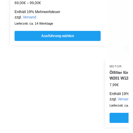
69,00
€
–
99,00
€
Enthält 19% Mehrwertsteuer
zzgl.
Versand
Lieferzeit: ca. 14 Werktage
Ausführung wählen
MOTOR
Ölfilter für
W201 W124 
7,99
€
Enthält 19% M
zzgl.
Versand
Lieferzeit: ca. 