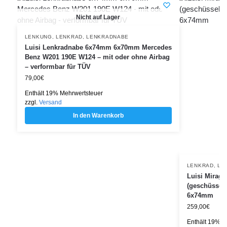
Nicht auf Lager
LENKUNG
,
LENKRAD
,
LENKRADNABE
Luisi Lenkradnabe 6x74mm 6x70mm Mercedes
Benz W201 190E W124 – mit oder ohne Airbag
– verformbar für TÜV
79,00
€
Enthält 19% Mehrwertsteuer
zzgl.
Versand
In den Warenkorb
LENKRAD
,
LE
Luisi Mirage
(geschüsselt
6x74mm
259,00
€
Enthält 19% M