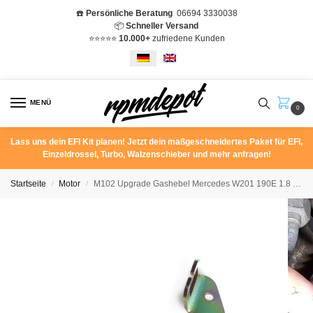
☎️
Persönliche Beratung
06694 3330038
📦
Schneller Versand
⭐️⭐️⭐️⭐️⭐️
10.000+
zufriedene Kunden
MENÜ
0
Lass uns dein EFI Kit planen! Jetzt dein maßgeschneidertes Paket für EFI,
Einzeldrossel, Turbo, Walzenschieber und mehr anfragen!
Startseite
Motor
M102 Upgrade Gashebel Mercedes W201 190E 1.8 2.0 2.3 W124 Kulissenhebel A1020700420
/
/