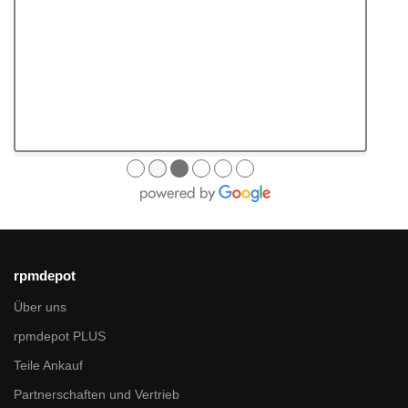
●
●
●
●
●
●
rpmdepot
Über uns
rpmdepot PLUS
Teile Ankauf
Partnerschaften und Vertrieb