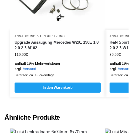
ANSAUGUNG & EINSPRITZUNG
ANSAUGUNG &
Upgrade Ansaugung Mercedes W201 190E 1.8
K&N Sportluf
2.0 2.3 M102
2.0 2.3 W124
119,90
€
89,99
€
Enthält 19% Mehrwertsteuer
Enthält 19% M
zzgl.
Versand
zzgl.
Versand
Lieferzeit: ca. 1-5 Werktage
Lieferzeit: ca. 
In den Warenkorb
Ähnliche Produkte