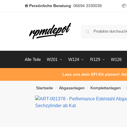
☎️
Persönliche Beratung
06694 3330038

Alle Teile
W201
W124
R129
W126
Lass uns dein EFI Kit planen! Je
Startseite
Abgasanlagen
Komplettanlagen
/
/
/