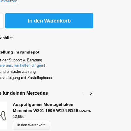
rücksetzen
In den Warenkorb
ishlist
tellung im rpmdepot
siger Support & Beratung
ere uns, wir helfen dir gern
!
und einfache Zahlung
verfolgung mit Zustelloptionen
e für deinen Mercedes
Auspuffgummi Montagehaken
B
Mercedes W201 190E W124 R129 u.v.m.
19
12,99
€
A
99
In den Warenkorb