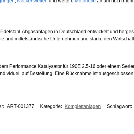
gungen
,
Nockenwellen
und weitere
Motorteile
an um noch mehr 
Edelstahl-Abgasanlagen in Deutschland entwickelt und hergest
ine und mittelständische Unternehmen und stärke den Wirtschaf
 dem Performance Katalysator für 190E 2.5-16 oder einem Serie
t individuell auf Bestellung. Eine Rücknahme ist ausgeschlossen
er:
ART-001377
Kategorie:
Komplettanlagen
Schlagwort: