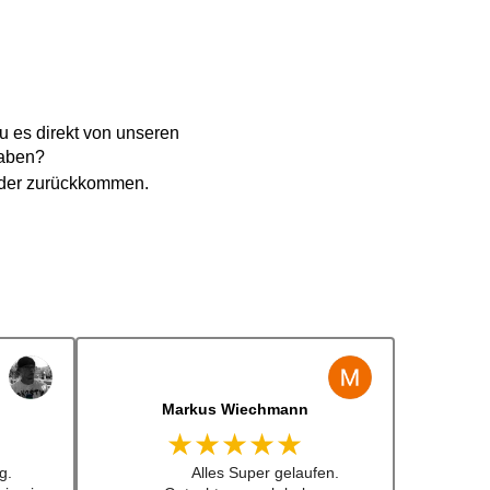
 es direkt von unseren
haben?
eder zurückkommen.
Jens Albert
★★★★★
 lenkrad
Super Service, schnelle