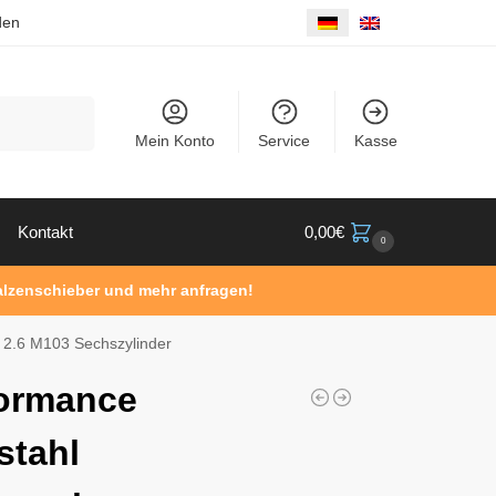
den
Suche
Mein Konto
Service
Kasse
Kontakt
0,00
€
0
Walzenschieber und mehr anfragen!
 2.6 M103 Sechszylinder
ormance
stahl