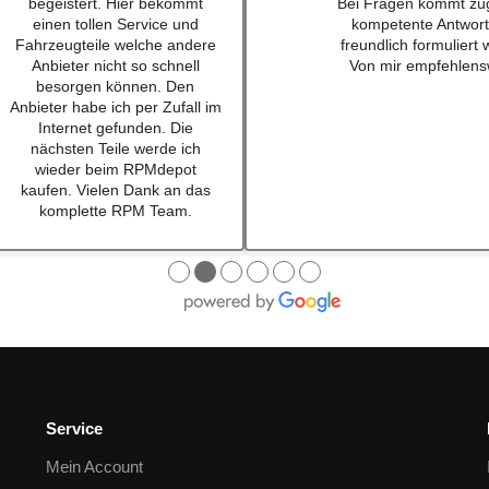
empfehlen. Habe einen
für einen sehr guten
Schalthebel für einen w201
bestellt und war nach
16v besteht. Lieferung schnell
mal 24h da. Sogar au
und Konversation top.
waren dabei ... habe i
Qualität der Teile ist wirklich
lange nicht mehr erl
top!!!
Also top , gerne wi
Empfehe ich sehr gerne
weiter.
Ich werde bei zukünftigen
Projekten hier als erstes
schauen. Mega Auswahl!
Immer gerne wieder:-)
●
●
●
●
●
●
Service
Mein Account