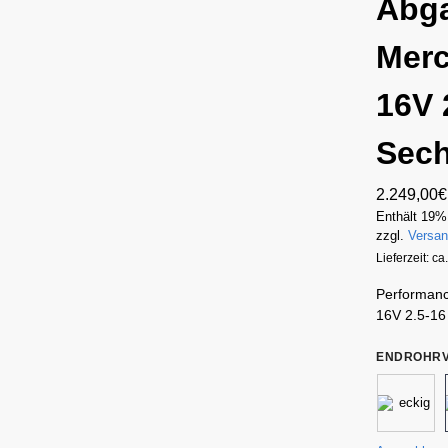
Abg
Mer
16V 
Sech
2.249,00
€
Enthält 19%
zzgl.
Versa
Lieferzeit: c
Performan
16V 2.5-16
ENDROHRV