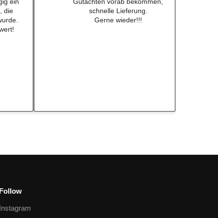
 Preis
Bearbeiten und Lieferung !
 nicht
Immer wieder gerne !!!
fkleber
ch schon
ebt .
eder!
Follow
Instagram