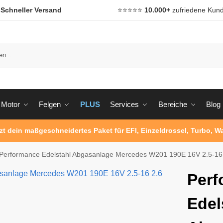

Schneller Versand
⭐️⭐️⭐️⭐️⭐️
10.000+
zufriedene Kun
Motor
Felgen
PLUS
Services
Bereiche
Blog
tzt dein maßgeschneidertes Paket für EFI, Einzeldrossel, Turbo, 
Performance Edelstahl Abgasanlage Mercedes W201 190E 16V 2.5-16
Perf
Edel