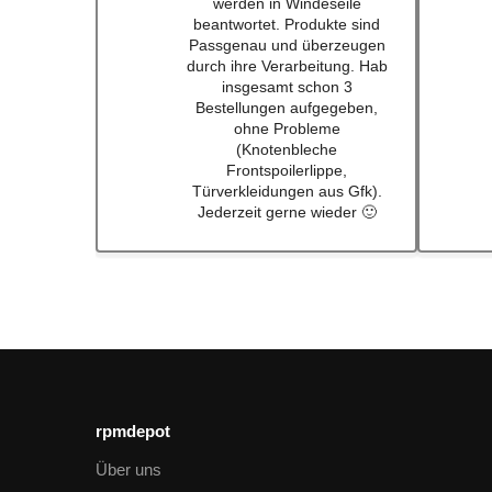
Qualität immerwieder gerne
bei euch #w201Commumity
rpmdepot
Über uns