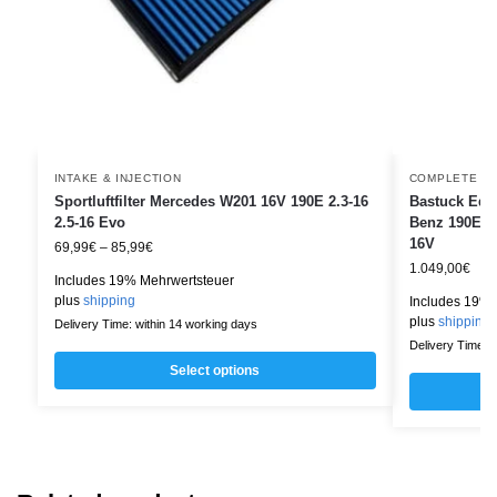
INTAKE & INJECTION
COMPLETE E
Sportluftfilter Mercedes W201 16V 190E 2.3-16
Bastuck Ede
2.5-16 Evo
Benz 190E 2.
16V
69,99
€
–
85,99
€
1.049,00
€
Includes 19% Mehrwertsteuer
plus
shipping
Includes 19% 
plus
shipping
Delivery Time: within 14 working days
Delivery Time: w
Select options