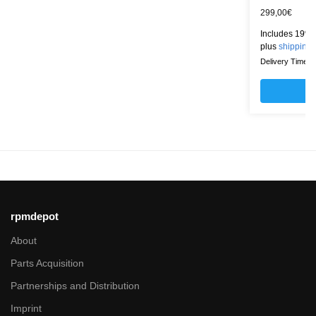
299,00
€
Includes 19% 
plus
shipping
Delivery Time: w
rpmdepot
About
Parts Acquisition
Partnerships and Distribution
Imprint