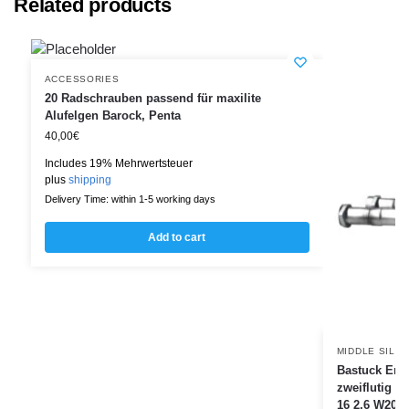
Related products
ACCESSORIES
20 Radschrauben passend für maxilite
Alufelgen Barock, Penta
40,00
€
Includes 19% Mehrwertsteuer
plus
shipping
Delivery Time: within 1-5 working days
Add to cart
MIDDLE SILE
Bastuck Ersa
zweiflutig E
16 2.6 W201