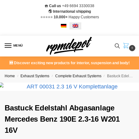
☎️
Call us
+49 6694 3330038
🌎 International shipping
⭐️⭐️⭐️⭐️⭐️
10.000+
Happy Customers
MENÜ
0
🆕 Discover exciting new products for interior, suspension and body!
Home
Exhaust Systems
Complete Exhaust Systems
Bastuck Edelstahl Abgasanlage Mercedes Benz 190E 2.3-16 W201 16V
/
/
/
Bastuck Edelstahl Abgasanlage
Mercedes Benz 190E 2.3-16 W201
16V