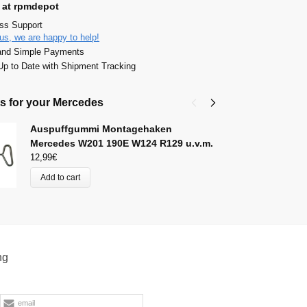
 at rpmdepot
ass Support
us, we are happy to help!
and Simple Payments
p to Date with Shipment Tracking
s for your Mercedes
Auspuffgummi Montagehaken
B
Mercedes W201 190E W124 R129 u.v.m.
19
12,99
€
A
99
Add to cart
ng
email