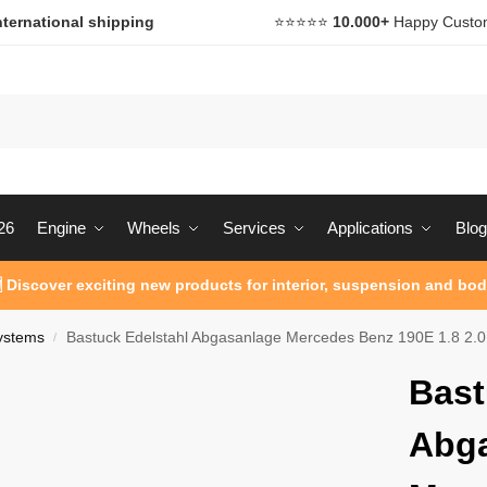
nternational shipping
⭐️⭐️⭐️⭐️⭐️
10.000+
Happy Custo
26
Engine
Wheels
Services
Applications
Blog
 Discover exciting new products for interior, suspension and bod
ystems
Bastuck Edelstahl Abgasanlage Mercedes Benz 190E 1.8 2.
/
Bast
Abg