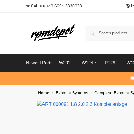
☎️
Call us
+49 6694 3330038
🌎 I
Newest Parts
W201
W124
R129
W1

Home
Exhaust Systems
Complete Exhaust S
/
/