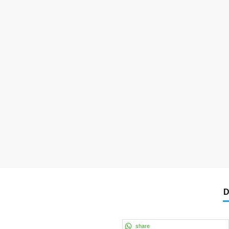
D
share