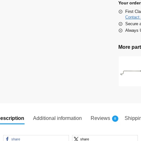
Your order
First Cl
Contact 
Secure 
Always U
More part
escription
Additional information
Reviews
Shippi
0
share
share