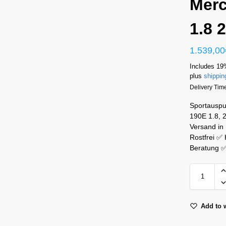
Merc
1.8 
1.539,00
Includes 19
plus
shippin
Delivery Tim
Sportauspu
190E 1.8, 2
Versand in
Rostfrei ✅
Beratung 
Add to w