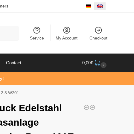
mers
Search
Service
My Account
Checkout
Contact
0,00
€
0
y!
0 2.3 W201
uck Edelstahl
asanlage