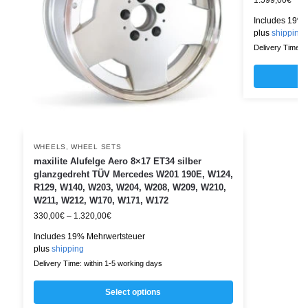
Includes 19% 
plus
shipping
Delivery Time: w
WHEELS
,
WHEEL SETS
maxilite Alufelge Aero 8×17 ET34 silber
glanzgedreht TÜV Mercedes W201 190E, W124,
R129, W140, W203, W204, W208, W209, W210,
W211, W212, W170, W171, W172
330,00
€
–
1.320,00
€
Includes 19% Mehrwertsteuer
plus
shipping
Delivery Time: within 1-5 working days
Select options