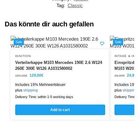
Tag:
Classic
Das könnte dir auch gefallen
Sale
Sale
IGNITION
INTAKE & INJ
Verteilerkappe M103 Mercedes 190E 2.6 W124
Einspritzdüs
260E 300E W126 A1031580002
M103 W201 
129,00
€
24,99
€
159,00
€
29,99
€
Includes 19% Mehrwertsteuer
Includes 19% 
plus
shipping
plus
shipping
Delivery Time: within 1-5 working days
Delivery Time: w
Add to cart