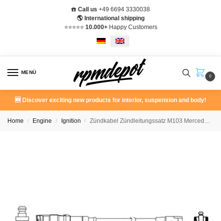
☎️
Call us
+49 6694 3330038
🌎 International shipping
⭐️⭐️⭐️⭐️⭐️
10.000+
Happy Customers
MENÜ
0
🆕 Discover exciting new products for interior, suspension and body!
Home
Engine
Ignition
Zündkabel Zündleitungssatz M103 Mercedes 190E 2.6 W124 260E 300E W126
/
/
/