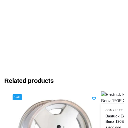
Related products
Sale
COMPLETE E
Bastuck Ede
Benz 190E 2
1.599,00
€